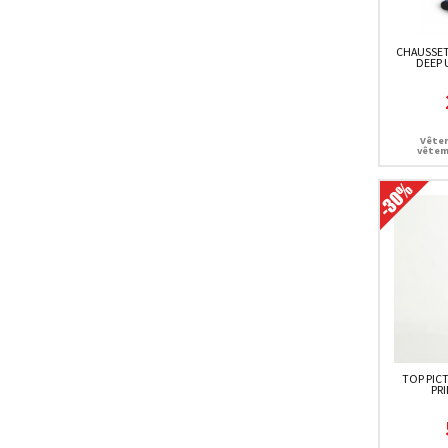
CHAUSSET
DEEP 
Vêtem
vêtem
TOP PICT
PR