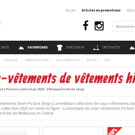
Accueil
Articles en promotions
Nous 
€
SKATE
SNOWBOARD
STREETWEAR
TROTTINETTE
:
Croconuts
/
Vêtements Hiver
/
Sous-vêtements
/
Picture
/
2025
-vêtements de vêtements hi
s Picture collection 2025 - Vêtements Hiver shop
tements hiver Picture Shop | La meilleure sélection de sous-vêtements d
e collection 2025 en vente en ligne : La boutique de sous-vêtements Picture 
 proche de Mulhouse et Colmar