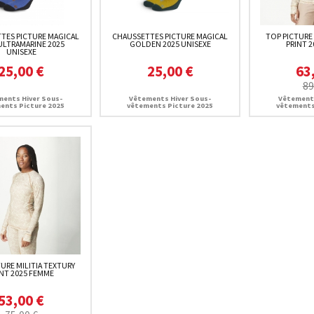
TES PICTURE MAGICAL
CHAUSSETTES PICTURE MAGICAL
TOP PICTURE
ULTRAMARINE 2025
GOLDEN 2025 UNISEXE
PRINT 
UNISEXE
25,00 €
25,00 €
63
89
ents Hiver Sous-
Vêtements Hiver Sous-
Vêtements
ents Picture 2025
vêtements Picture 2025
vêtements
URE MILITIA TEXTURY
INT 2025 FEMME
53,00 €