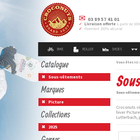
03 89 57 41 01
Livraison offerte
à partir de 100
Paiement 100% sécurisé
BIKE
ROLLER
SHOES
Catalogue
Vous êtes ici 
Sous
Sous-vêtements
Marques
Sous-vêtement
Picture
Croconuts vê
Collections
hiver Pictur
Lutterbach,
2025
Genres