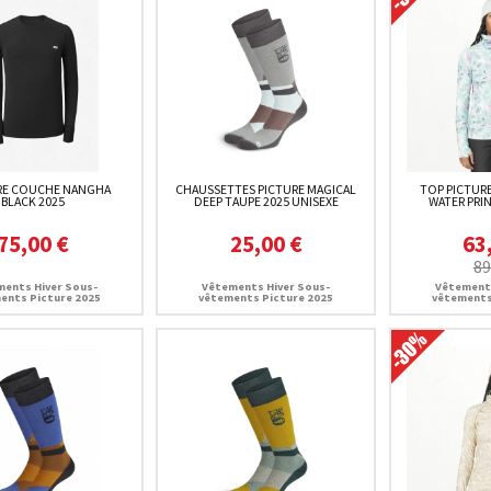
RE COUCHE NANGHA
CHAUSSETTES PICTURE MAGICAL
TOP PICTURE
BLACK 2025
DEEP TAUPE 2025 UNISEXE
WATER PRI
75,00 €
25,00 €
63
89
ents Hiver Sous-
Vêtements Hiver Sous-
Vêtements
ents Picture 2025
vêtements Picture 2025
vêtements