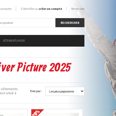
contacter
S'identifier ou
créer un compte
Panier vide
VÊTEMENTS HIVER
ver Picture 2025
e vêtements
Trier par :
est situé à