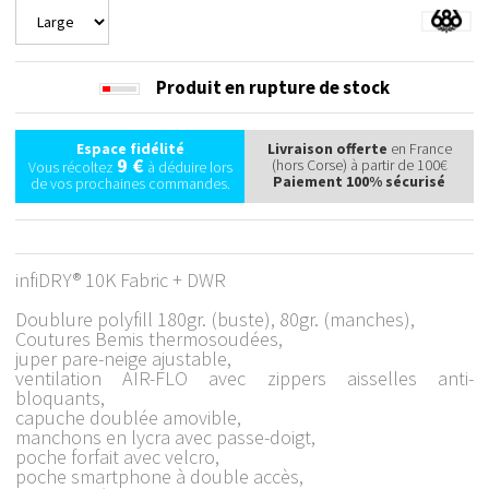
Produit en rupture de stock
Espace fidélité
Livraison offerte
en France
9 €
(hors Corse) à partir de 100€
Vous récoltez
à déduire lors
Paiement 100% sécurisé
de vos prochaines commandes.
infiDRY® 10K Fabric + DWR
Doublure polyfill 180gr. (buste), 80gr. (manches),
Coutures Bemis thermosoudées,
juper pare-neige ajustable,
ventilation AIR-FLO avec zippers aisselles anti-
bloquants,
capuche doublée amovible,
manchons en lycra avec passe-doigt,
poche forfait avec velcro,
poche smartphone à double accès,