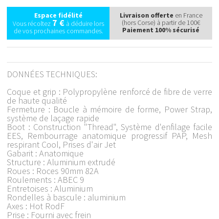
Espace fidélité
Livraison offerte
en France
7 €
(hors Corse) à partir de 100€
Vous récoltez
à déduire lors
Paiement 100% sécurisé
de vos prochaines commandes.
DONNÉES TECHNIQUES:
Coque et grip : Polypropylène renforcé de fibre de verre
de haute qualité
Fermeture : Boucle à mémoire de forme, Power Strap,
système de laçage rapide
Boot : Construction "Thread", Système d'enfilage facile
EES, Rembourrage anatomique progressif PAP, Mesh
respirant Cool, Prises d'air Jet
Gabarit : Anatomique
Structure : Aluminium extrudé
Roues : Roces 90mm 82A
Roulements : ABEC 9
Entretoises : Aluminium
Rondelles à bascule : aluminium
Axes : Hot RodF
Prise : Fourni avec frein