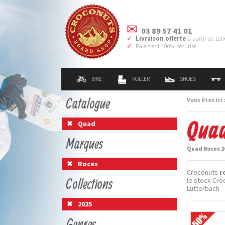
03 89 57 41 01
Livraison offerte
à partir de 100
Paiement 100% sécurisé
BIKE
ROLLER
SHOES
Catalogue
Vous êtes ici 
Quad
Quad
Marques
Quad Roces 20
Roces
Croconuts
r
Collections
le stock Cr
Lutterbach
2025
Genres