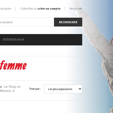
contacter
S'identifier ou
créer un compte
Panier vide
VÊTEMENTS HIVER
r femme
e
: Le Shop et
Trier par :
lhouse, à