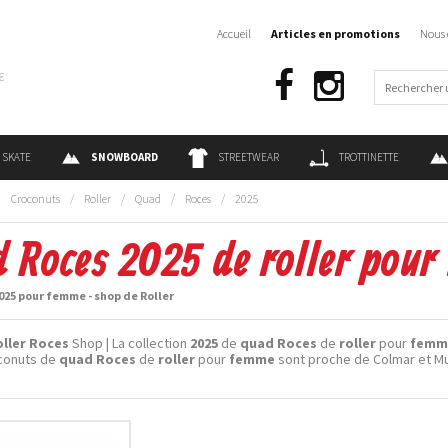
Accueil
Articles en promotions
Nous 
€
SKATE
SNOWBOARD
STREETWEAR
TROTTINETTE
:
Croconuts
/
Roller
/
Quad
/
Roces
/
2025
 Roces 2025 de roller pou
25 pour femme - shop de Roller
oller Roces
Shop | La collection
2025
de
quad Roces
de
roller
pour
femm
oconuts de
quad Roces
de
roller
pour
femme
sont proche de Colmar et Mu