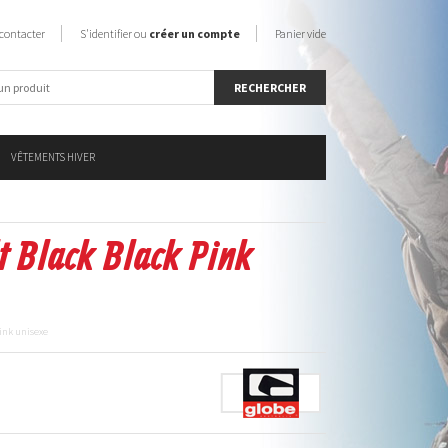
contacter
S'identifier ou
créer un compte
Panier vide
VÊTEMENTS HIVER
t Black Black Pink
Pink unisexe