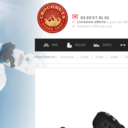
03 89 57 41 01
Livraison offerte
à partir de 100
Paiement 100% sécurisé
BIKE
ROLLER
SHOES
Vous êtes ici :
Croconuts
/
Shoes
/
Shoes
/
Globe
/
2