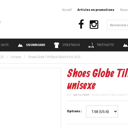
Accueil
Articles en promotions
Nous 
€
SKATE
SNOWBOARD
STREETWEAR
TROTTINETTE
025
/
Unisexe
/
Shoes Globe Tilt Black Black Pink 2025
Shoes Globe Til
unisexe
Réf. :
GBTILTBBP
- Shoes Globe Tilt Black Black 
Options :