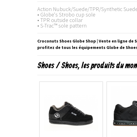
Action Nubuck/Suede/TPR/Synthetic Sued
• Globe's Strobo cup sole
• TPR outside collar
• S-Trac™ sole pattern
Croconuts Shoes Globe Shop | Vente en ligne de S
profitez de tous les équipements Globe de Shoes 
Shoes / Shoes, les produits du mo