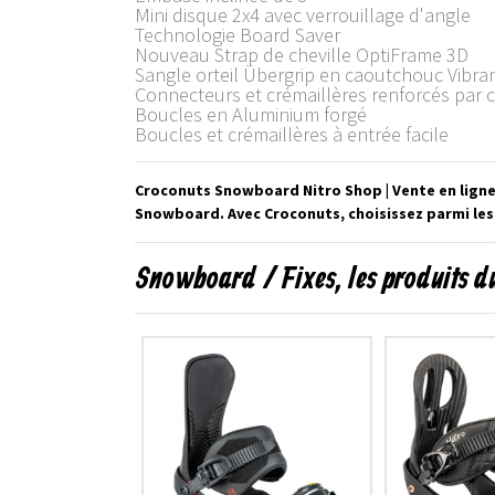
Mini disque 2x4 avec verrouillage d'angle
Technologie Board Saver
Nouveau Strap de cheville OptiFrame 3D
Sangle orteil Übergrip en caoutchouc Vib
Connecteurs et crémaillères renforcés par 
Boucles en Aluminium forgé
Boucles et crémaillères à entrée facile
Croconuts Snowboard Nitro Shop | Vente en ligne
Snowboard. Avec Croconuts, choisissez parmi le
Snowboard / Fixes, les produits 