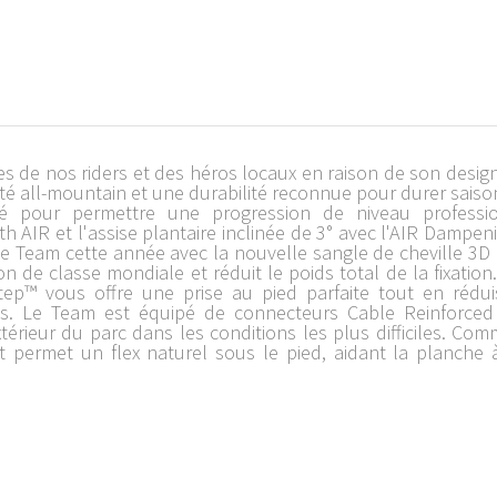
es de nos riders et des héros locaux en raison de son design 
té all-mountain et une durabilité reconnue pour durer saison
té pour permettre une progression de niveau professio
 AIR et l'assise plantaire inclinée de 3° avec l'AIR Dampeni
le Team cette année avec la nouvelle sangle de cheville 3D
on de classe mondiale et réduit le poids total de la fixation
p™ vous offre une prise au pied parfaite tout en réduis
lés. Le Team est équipé de connecteurs Cable Reinforced e
extérieur du parc dans les conditions les plus difficiles. Co
et permet un flex naturel sous le pied, aidant la planche