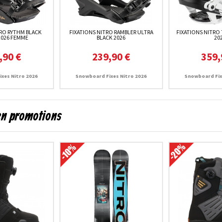
TRO RYTHM BLACK
FIXATIONS NITRO RAMBLER ULTRA
FIXATIONS NITRO
2026 FEMME
BLACK 2026
20
,90 €
239,90 €
359,
xes Nitro 2026
Snowboard Fixes Nitro 2026
Snowboard Fix
en promotions