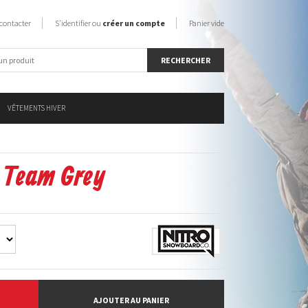
contacter
S'identifier ou
créer un compte
Panier vide
VÊTEMENTS HIVER
o Team Grey
AJOUTER AU PANIER