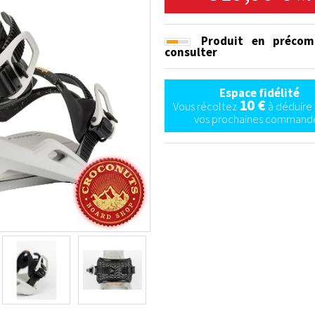
Produit en précom
consulter
Espace fidélité
10 €
Vous récoltez
à déduire 
vos prochaines commande