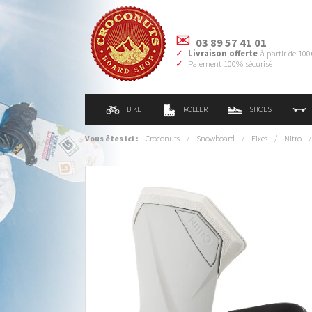
03 89 57 41 01
Livraison offerte
à partir de 100
Paiement 100% sécurisé
BIKE
ROLLER
SHOES
Vous êtes ici :
Croconuts
/
Snowboard
/
Fixes
/
Nitro