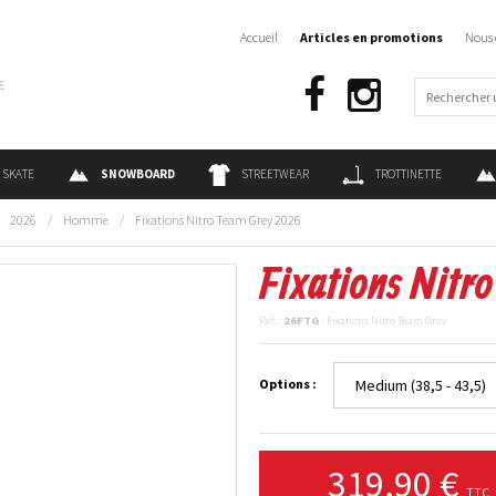
Accueil
Articles en promotions
Nous 
€
SKATE
SNOWBOARD
STREETWEAR
TROTTINETTE
/
2026
/
Homme
/
Fixations Nitro Team Grey 2026
Fixations Nitr
Réf. :
26FTG
- Fixations Nitro Team Grey
Options :
319,90 €
TTC