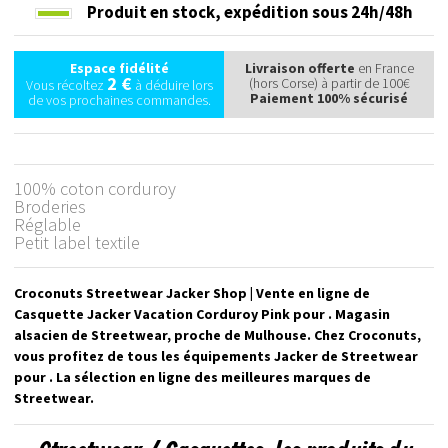
Produit en stock,
expédition sous 24h/48h
Espace fidélité
Livraison offerte
en France
2 €
(hors Corse) à partir de 100€
Vous récoltez
à déduire lors
Paiement 100% sécurisé
de vos prochaines commandes.
100% coton corduroy
Broderies
Réglable
Petit label textile
Croconuts Streetwear Jacker Shop | Vente en ligne de
Casquette Jacker Vacation Corduroy Pink pour . Magasin
alsacien de Streetwear, proche de Mulhouse. Chez Croconuts,
vous profitez de tous les équipements Jacker de Streetwear
pour . La sélection en ligne des meilleures marques de
Streetwear.