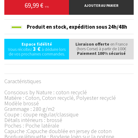
69,99 €
AJOUTER AU PANIER
TTC
Produit en stock,
expédition sous 24h/48h
Espace fidélité
Livraison offerte
en France
3 €
(hors Corse) à partir de 100€
Vous récoltez
à déduire lors
Paiement 100% sécurisé
de vos prochaines commandes.
Caractéristiques
Conscious by Nature : coton recyclé
Matière : Coton, Coton recyclé, Polyester recyclé
Modèle brossé
Grammage : 280 g/m2
Coupe : coupe regular/classique
Détails intérieurs : brossé
Poches : Poche latérale
Capuche :Capuche doublée en jersey de coton
Bordure/étiquette : Broderie logo sur la poitrine