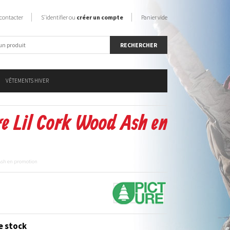
contacter
S'identifier ou
créer un compte
Panier vide
VÊTEMENTS HIVER
re Lil Cork Wood Ash en
 Ash en promotion
e stock