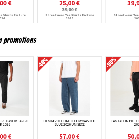
00 €
25,00 €
39,
35,00 €
e Shirts Picture
Streetwear Tee Shirts Picture
Streetwear Tee 
026
2026
20
en promotions
URE HAVOR CARGO
DENIM VOLCOM BILLOW WASHED
PANTALON PICTU
K 2026
BLUE 2026 UNISEXE
20
00 €
57,00 €
50,