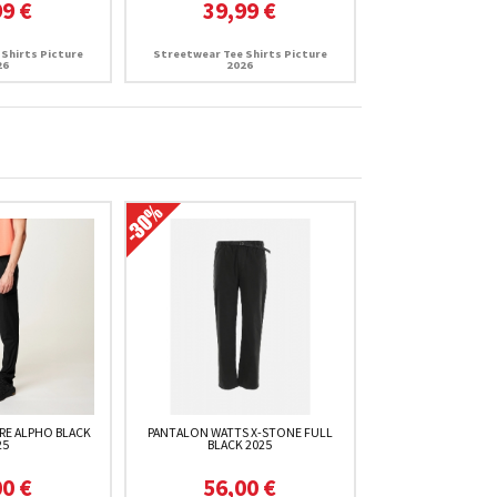
99 €
39,99 €
Shirts Picture
Streetwear Tee Shirts Picture
26
2026
RE ALPHO BLACK
PANTALON WATTS X-STONE FULL
25
BLACK 2025
00 €
56,00 €