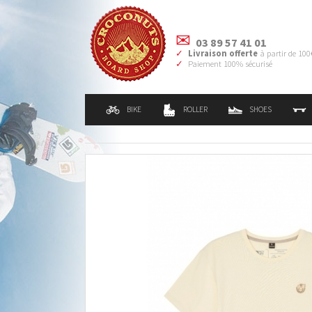
03 89 57 41 01
Livraison offerte
à partir de 100
Paiement 100% sécurisé
BIKE
ROLLER
SHOES