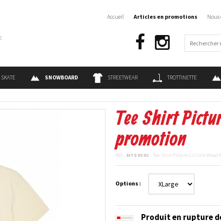
Accueil
Articles en promotions
Nous 
€
SKATE
SNOWBOARD
STREETWEAR
TROTTINETTE
Tee Shirt Pictu
promotion
Réf. :
MTS959C
- Tee Shirt Picture Lil Cork Wood
Options :
Produit en rupture d