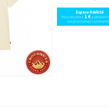
Espace fidélité
1 €
Vous récoltez
à déduire l
vos prochaines commande