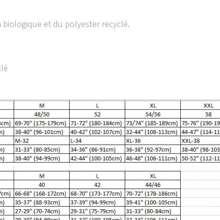
biologique et du polyester recyclé.
lé