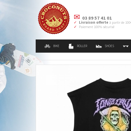
03 89 57 41 01
Livraison offerte
à partir de 100
Paiement 100% sécurisé
BIKE
ROLLER
SHOES