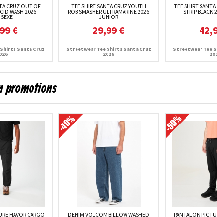
NTA CRUZ OUT OF
TEE SHIRT SANTA CRUZ YOUTH
TEE SHIRT SANTA
ACID WASH 2026
ROB SMASHER ULTRAMARINE 2026
STRIP BLACK 
ISEXE
JUNIOR
99 €
29,99 €
42,
Shirts Santa Cruz
Streetwear Tee Shirts Santa Cruz
Streetwear Tee S
026
2026
20
en promotions
URE HAVOR CARGO
DENIM VOLCOM BILLOW WASHED
PANTALON PICTU