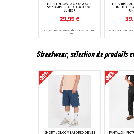
TEE SHIRT SANTA CRUZ YOUTH
TEE SHIRT SA
SCREAMING HAND BLACK 2026
TIME BLACK 
JUNIOR
UN
29,99 €
39,
Streetwear Tee Shirts Santa Cruz
Streetwear Tee 
2026
2
Streetwear, sélection de produits 
SHORT VOLCOM LABORED DENIM
PANTALON PICT