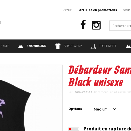
Accueil
Articles en promotions
Nous 
€
SKATE
SNOWBOARD
STREETWEAR
TROTTINETTE
Débardeur Sant
Black unisexe
Réf. :
SCA-VST-08
- Débardeur Santa Cruz Out Of
Options :
Produit en rupture d