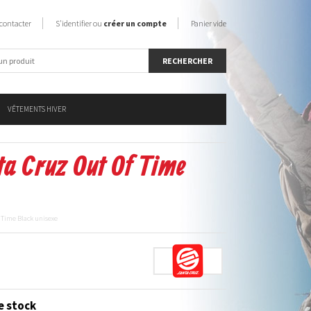
contacter
S'identifier ou
créer un compte
Panier vide
VÊTEMENTS HIVER
a Cruz Out Of Time
 Time Black unisexe
e stock