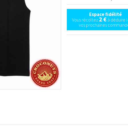
Espace fidélité
2 €
Vous récoltez
à déduire l
vos prochaines commande