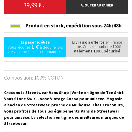
39,99 €
AJOUTER AU PANIER
TTC
Produit en stock,
expédition sous 24h/48h
Espace fidélité
Livraison offerte
en France
1 €
(hors Corse) à partir de 100€
Vous récoltez
à déduire lors
Paiement 100% sécurisé
de vos prochaines commandes.
Composition: 100% COTON
Croconuts Streetwear Vans Shop | Vente en ligne de Tee Shirt
Vans Stone Swirl Loose Vintage Cocoa pour unisexe. Magasin
alsacien de Streetwear, proche de Mulhouse. Chez Croconuts,
vous profitez de tous les équipements Vans de Streetwear
pour unisexe. La sélection en ligne des meilleures marques de
Streetwear.