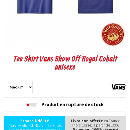
Tee Shirt Vans Show Off Royal Cobalt
unisexe
Produit en rupture de stock
Espace fidélité
Livraison offerte
en France
1 €
(hors Corse) à partir de 100€
Vous récoltez
à déduire lors
Paiement 100% sécurisé