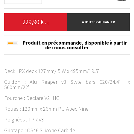
229,90 €
AJOUTER AU PANIER
TTC
Produit en précommande, disponible à partir
de
: nous consulter
Deck : PX deck 127mm/ 5’W x 495mm/19.5'L
Guidon : Alu Reaper v3 Style bars 620/24.4’H x
560mm/22'L
Fourche : Declare V2 IHC
Roues : 120mm x 26mm PU Abec Nine
Poignées : TPR v3
Griptape : OS46 Silicone Carbide