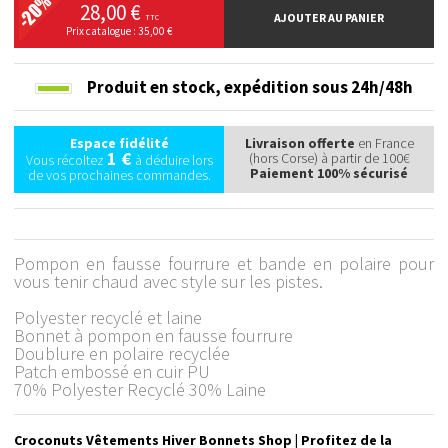
28,00 €
AJOUTER AU PANIER
TTC
Prix catalogue : 35,00 €
Produit en stock,
expédition sous 24h/48h
Espace fidélité
Livraison offerte
en France
1 €
(hors Corse) à partir de 100€
Vous récoltez
à déduire lors
Paiement 100% sécurisé
de vos prochaines commandes.
Pompon en fausse fourrure et bande en polaire pour
vous tenir chaud avec style sur les pistes.
Polyester recyclé et laine
Bonnet à pompon en fausse fourrure
Doublure en polaire recyclée
Patch embossé en cuir PU
70% Polyester Recyclé 30% Laine
Croconuts Vêtements Hiver Bonnets Shop | Profitez de la