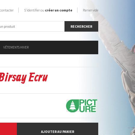
contacter
S'identifier ou
créer un compte
Panier vide
VÊTEMENTS HIVER
 Birsay Ecru
AJOUTER AU PANIER