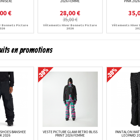
UNISEXE
2026 FEMME
PINK 2026
00 €
28,00 €
35,
35,00 €
r Bonnets Picture
Vêtements Hiver Bonnets Picture
Vêtements Hiver 
026
2026
20
uits en promotions
 SHOES BANSHEE
VESTE PICTURE GLAWI RETRO BLISS
PANTALON WATT
K 2026
PRINT 2026 FEMME
LEOPARD 2