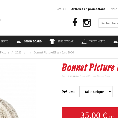
Accueil
Articles en promotions
Nous 
€
SKATE
SNOWBOARD
STREETWEAR
TROTTINETTE
Picture
/
2026
/
/
Bonnet Picture Birsay Ecru 2026
Bonnet Picture
Réf. :
B238PD
- Bonnet Picture Birsay Ecru
Options :
35,00 €
TTC