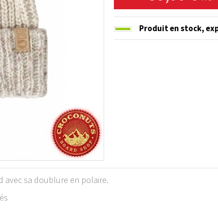
Produit en stock,
exp
ud avec sa doublure en polaire.
gés