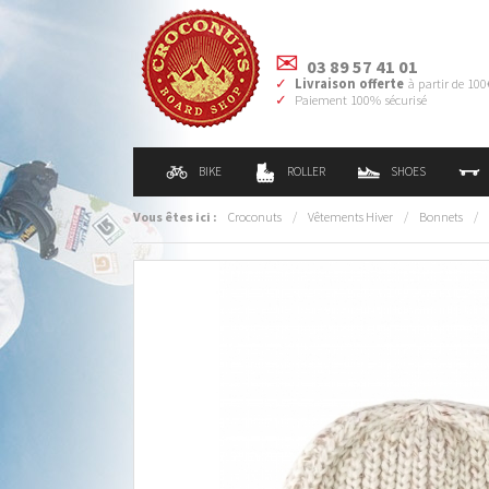
03 89 57 41 01
Livraison offerte
à partir de 100
Paiement 100% sécurisé
BIKE
ROLLER
SHOES
Vous êtes ici :
Croconuts
/
Vêtements Hiver
/
Bonnets
/