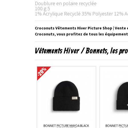
Doublure en polaire recyclée
100 g 5
1% Acrylique Recyclé 35% Polyester 12% A
Croconuts Vêtements Hiver Picture Shop | Vente e
Croconuts, vous profitez de tous les équipements
Vêtements Hiver / Bonnets, les pr
BONNET PICTURE MAYOA BLACK
BONNET PICTU