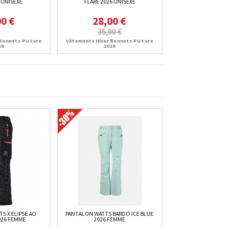
 UNISEXE
FLARE 2026 UNISEXE
00 €
28,00 €
35,00 €
Bonnets Picture
Vêtements Hiver Bonnets Picture
26
2026
S X ELIPSE AO
PANTALON WATTS BARDO ICE BLUE
026 FEMME
2026 FEMME