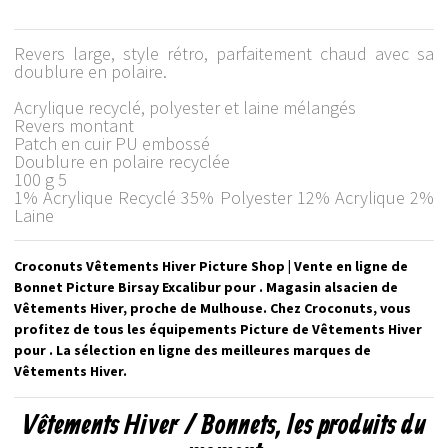
Revers large, style rétro, parfaitement chaud avec sa
doublure en polaire.
Acrylique recyclé, polyester et laine mélangés
Revers montant
Patch en cuir PU embossé
Doublure en polaire recyclée
100 g 5
1% Acrylique Recyclé 35% Polyester 12% Acrylique 2%
Laine
Croconuts Vêtements Hiver Picture Shop | Vente en ligne de
Bonnet Picture Birsay Excalibur pour . Magasin alsacien de
Vêtements Hiver, proche de Mulhouse. Chez Croconuts, vous
profitez de tous les équipements Picture de Vêtements Hiver
pour . La sélection en ligne des meilleures marques de
Vêtements Hiver.
Vêtements Hiver / Bonnets, les produits du