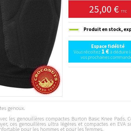
25,00 €
TTC
Produit en stock,
exp
Espace fidélité
1 €
Vous récoltez
à déduire l
vos prochaines commande
 tes genoux.
vec les genouillères compactes Burton Basic Knee Pads. C
er, ces genouillères ultra légères et compactes en EVA son
nfortable pour les hommes et pour les femmes.