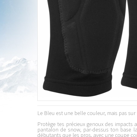
Le Bleu est une belle couleur, mais pas sur
Protège tes précieux genoux des impacts a
pantalon de snow, par-dessus ton base lay
débutants que les pros, avec une coupe co