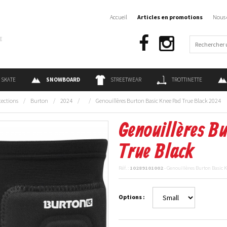
Accueil
Articles en promotions
Nous 
€
SKATE
SNOWBOARD
STREETWEAR
TROTTINETTE
tections
/
Burton
/
2024
/
/
Genouillères Burton Basic Knee Pad True Black 2024
Genouillères B
True Black
Réf. :
10289101002
- Genouillères Burton Basic 
Options :