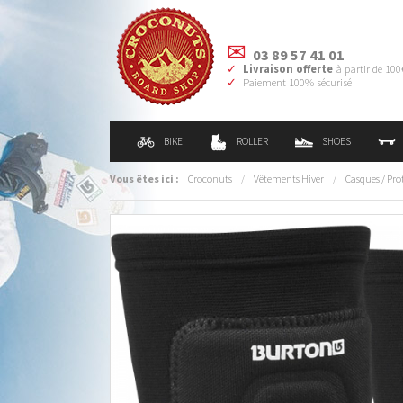
03 89 57 41 01
Livraison offerte
à partir de 100
Paiement 100% sécurisé
BIKE
ROLLER
SHOES
Vous êtes ici :
Croconuts
/
Vêtements Hiver
/
Casques / Pro