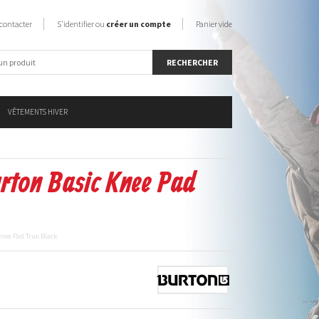
contacter
S'identifier ou
créer un compte
Panier vide
VÊTEMENTS HIVER
urton Basic Knee Pad
Knee Pad True Black