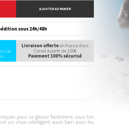
AJOUTER AU PANIER
édition sous 24h/48h
Livraison offerte
en France (hors
Corse) à partir de 100€
ors de
Paiement 100% sécurisé
s.
onçues pour se glisser facilement sous ton
t un choix intelligent aussi bien pour les