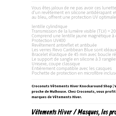
Vous êtes jaloux de ne pas avoir ces lunette
d'un revêtement en silicone antidérapant et
au bleu, offrent une protection UV optimale e
lentille cylindrique
Transmission de la lumière visible (TLV) = 2
Comprend une lentille jaune magnétique à 
Protection UV400
Revêtement antireflet et antibuée
Les verres Revo Caribbean Blue sont idéaux
Bracelet élastique de 45 mm avec boucle r
Le support de sangle en silicone à 3 rangé
Unisexe, coupe classique
Entièrement compatible avec les casques
Pochette de protection en microfibre inclus
Croconuts Vêtements Hiver Knockaround Shop | V
proche de Mulhouse. Chez Croconuts, vous profit
marques de Vêtements Hiver.
Vêtements Hiver / Masques, les p