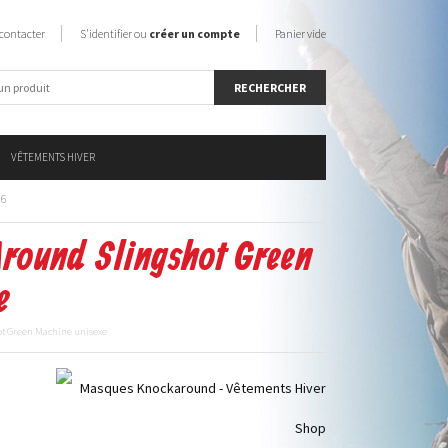
contacter
S'identifier ou
créer un compte
Panier vide
VÊTEMENTS HIVER
26
round Slingshot Green
e
t Green Machine unisexe