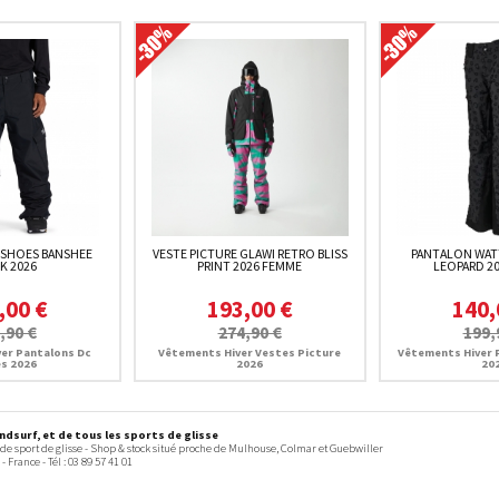
 SHOES BANSHEE
VESTE PICTURE GLAWI RETRO BLISS
PANTALON WATT
K 2026
PRINT 2026 FEMME
LEOPARD 2
,00 €
193,00 €
140,
,90 €
274,90 €
199,
er Pantalons Dc
Vêtements Hiver Vestes Picture
Vêtements Hiver 
s 2026
2026
20
dsurf, et de tous les sports de glisse
 de sport de glisse - Shop & stock situé proche de Mulhouse, Colmar et Guebwiller
-
France
- Tél :
03 89 57 41 01