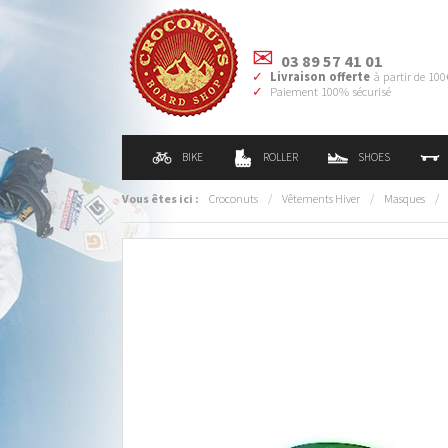
03 89 57 41 01
Livraison offerte
à partir de 100
Paiement 100% sécurisé
BIKE
ROLLER
SHOES
Vous êtes ici :
Croconuts
/
Vêtements Hiver
/
Masques
/