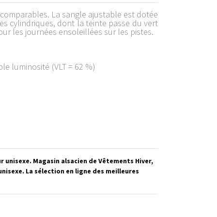
 incomparables. La sangle ajustable est dotée
s cylindriques, dont la teinte passe du vert
ur les journées ensoleillées sur les pistes.
le luminosité (VLT = 62 %)
 unisexe. Magasin alsacien de Vêtements Hiver,
sexe. La sélection en ligne des meilleures