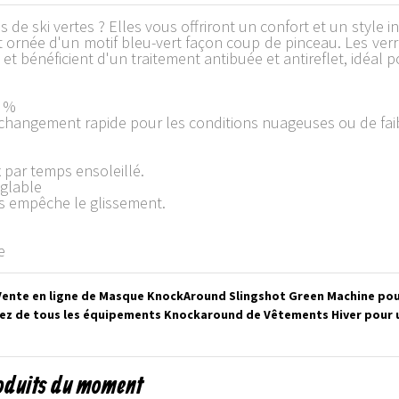
s de ski vertes ? Elles vous offriront un confort et un style
 ornée d'un motif bleu-vert façon coup de pinceau. Les verre
t bénéficient d'un traitement antibuée et antireflet, idéal po
0 %
changement rapide pour les conditions nuageuses ou de faib
 par temps ensoleillé.
églable
es empêche le glissement.
e
ente en ligne de Masque KnockAround Slingshot Green Machine pour
ez de tous les équipements Knockaround de Vêtements Hiver pour uni
roduits du moment