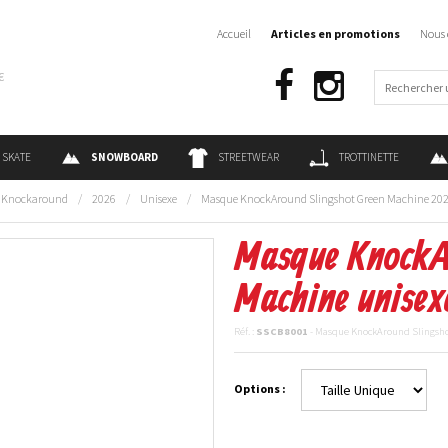
Accueil
Articles en promotions
Nous 
€
SKATE
SNOWBOARD
STREETWEAR
TROTTINETTE
Knockaround
/
2026
/
Unisexe
/
Masque KnockAround Slingshot Green Machine 20
Masque KnockA
Machine unisex
Réf. :
SSCB8001
- Masque KnockAround Slingsho
Options :