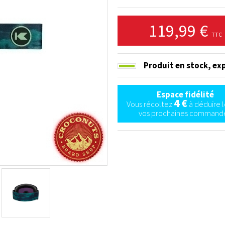
119,99 €
TTC
Produit en stock,
exp
Espace fidélité
4 €
Vous récoltez
à déduire l
vos prochaines commande