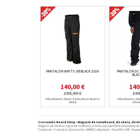
PANTALON WATTS JIB BLACK 2026
PANTALON DC
BLAC
140,00 €
140
199,99 €
199
Vêtements Hiver Pantalons Watts
Vêtements Hiv
2026
Shoe
Croconuts Board Shop : Magasin de snowboard, de skate, de win
Magasin de vente en ligne de matériels, articles, équipements et accessoires
Croconuts -
4 rue de la Savonnerie
-
68460
Lutterbach
- Haut-Rhin 68 -
Alsace