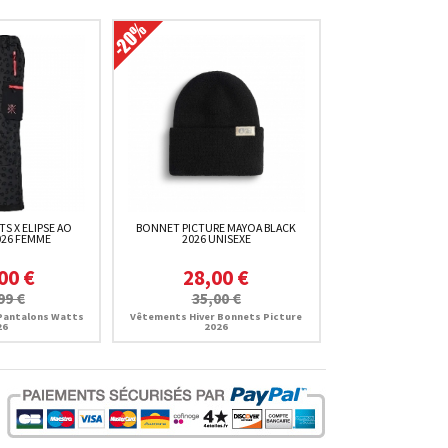
S X ELIPSE AO
BONNET PICTURE MAYOA BLACK
026 FEMME
2026 UNISEXE
00 €
28,00 €
99 €
35,00 €
Pantalons Watts
Vêtements Hiver Bonnets Picture
26
2026