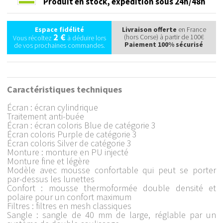
Produit en stock,
expédition sous 24h/48h
Espace fidélité
Livraison offerte
en France
2 €
(hors Corse) à partir de 100€
Vous récoltez
à déduire lors
Paiement 100% sécurisé
de vos prochaines commandes.
Caractéristiques techniques
Écran : écran cylindrique
Traitement anti-buée
Écran : écran coloris Blue de catégorie 3
Écran coloris Purple de catégorie 3
Écran coloris Silver de catégorie 3
Monture : monture en PU injecté
Monture fine et légère
Modèle avec mousse confortable qui peut se porter
par-dessus les lunettes
Confort : mousse thermoformée double densité et
polaire pour un confort maximum
Filtres : filtres en mesh classiques
Sangle : sangle de 40 mm de large, réglable par un