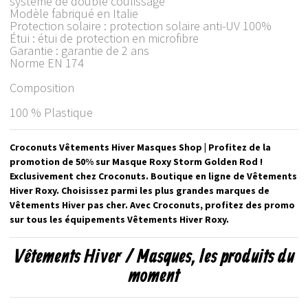
système de double coulissage
Modèle fabriqué en Italie
Protection solaire : protection solaire anti-UV 100%
Étui : étui de protection en microfibre
Garantie : garantie de 2 ans
Norme EN 174
Composition
100 % Plastique
Croconuts Vêtements Hiver Masques Shop | Profitez de la
promotion de 50% sur Masque Roxy Storm Golden Rod !
Exclusivement chez Croconuts. Boutique en ligne de Vêtements
Hiver Roxy. Choisissez parmi les plus grandes marques de
Vêtements Hiver pas cher. Avec Croconuts, profitez des promo
sur tous les équipements Vêtements Hiver Roxy.
Vêtements Hiver / Masques, les produits du
moment