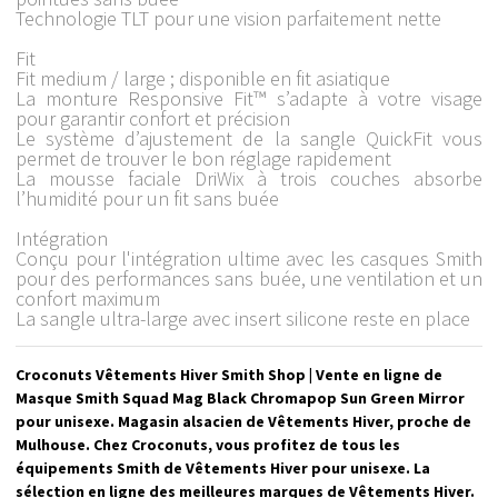
Technologie TLT pour une vision parfaitement nette
Fit
Fit medium / large ; disponible en fit asiatique
La monture Responsive Fit™ s’adapte à votre visage
pour garantir confort et précision
Le système d’ajustement de la sangle QuickFit vous
permet de trouver le bon réglage rapidement
La mousse faciale DriWix à trois couches absorbe
l’humidité pour un fit sans buée
Intégration
Conçu pour l'intégration ultime avec les casques Smith
pour des performances sans buée, une ventilation et un
confort maximum
La sangle ultra-large avec insert silicone reste en place
Croconuts Vêtements Hiver Smith Shop | Vente en ligne de
Masque Smith Squad Mag Black Chromapop Sun Green Mirror
pour unisexe. Magasin alsacien de Vêtements Hiver, proche de
Mulhouse. Chez Croconuts, vous profitez de tous les
équipements Smith de Vêtements Hiver pour unisexe. La
sélection en ligne des meilleures marques de Vêtements Hiver.