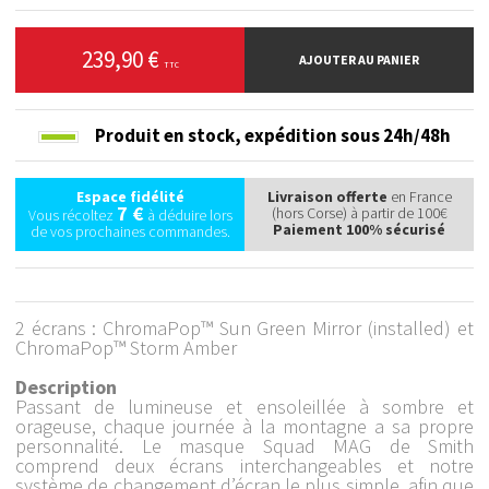
239,90 €
AJOUTER AU PANIER
TTC
Produit en stock,
expédition sous 24h/48h
Espace fidélité
Livraison offerte
en France
7 €
(hors Corse) à partir de 100€
Vous récoltez
à déduire lors
Paiement 100% sécurisé
de vos prochaines commandes.
2 écrans : ChromaPop™ Sun Green Mirror (installed) et
ChromaPop™ Storm Amber
Description
Passant de lumineuse et ensoleillée à sombre et
orageuse, chaque journée à la montagne a sa propre
personnalité. Le masque Squad MAG de Smith
comprend deux écrans interchangeables et notre
système de changement d’écran le plus simple, afin que