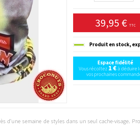
39,95 €
TTC
Produit en stock,
exp
Espace fidélité
1 €
Vous récoltez
à déduire l
vos prochaines commande
ès d'une semaine de styles dans un seul cache-visage. Pro