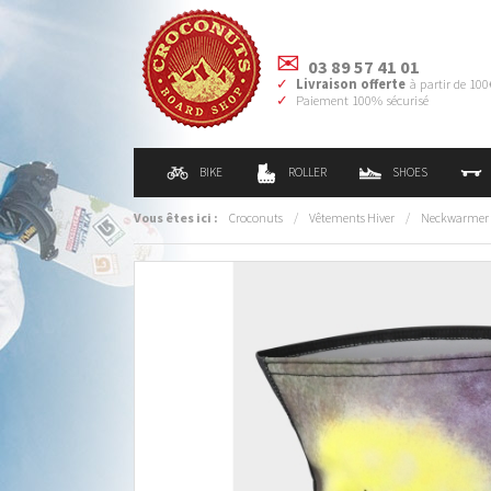
03 89 57 41 01
Livraison offerte
à partir de 100
Paiement 100% sécurisé
BIKE
ROLLER
SHOES
Vous êtes ici :
Croconuts
/
Vêtements Hiver
/
Neckwarmer