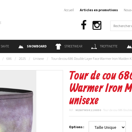
Accueil
Articles en promotions
Nous 
€
SKATE
SNOWBOARD
STREETWEAR
TROTTINETTE
/
686
/
2025
/
Unisexe
/
Tour de cou 686 Double Layer Face Warmer Iron Maiden Ki
Tour de cou 68
Warmer Iron Ma
unisexe
Réf. :
M2WFMSK110050
- Tour de cou 686 Doubl
Options :