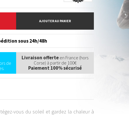
AJOUTER AU PANIER
édition sous 24h/48h
Livraison offerte
en France (hors
Corse) à partir de 100€
ors de
Paiement 100% sécurisé
s.
tégez-vous du soleil et gardez la chaleur à