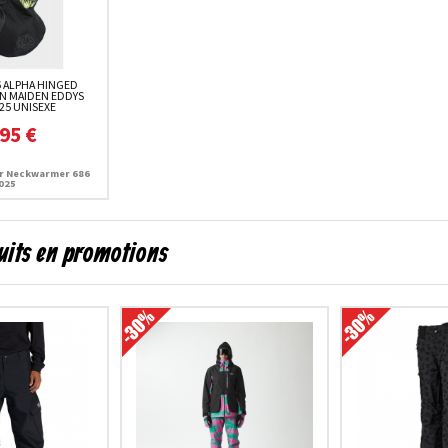
 ALPHA HINGED
ON MAIDEN EDDYS
25 UNISEXE
95 €
r Neckwarmer 686
025
uits en promotions