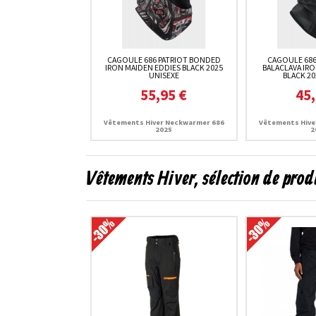
CAGOULE 686 PATRIOT BONDED
CAGOULE 686
IRON MAIDEN EDDIES BLACK 2025
BALACLAVA IR
UNISEXE
BLACK 20
55,95 €
45,
Vêtements Hiver Neckwarmer 686
Vêtements Hive
2025
2
Vêtements Hiver, sélection de prod