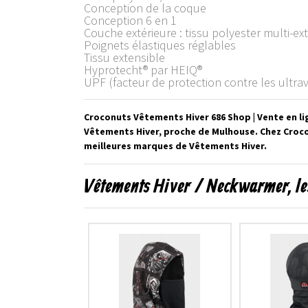
Conception de la coque
Conception 6 en 1
Couche extérieure : tissu polyester multi-e
Poignets élastiques réglables
Tissu extensible
Hyprotecht® par HEIQ®
UPF (facteur de protection contre les ultrav
Croconuts Vêtements Hiver 686 Shop | Vente en li
Vêtements Hiver, proche de Mulhouse. Chez Crocon
meilleures marques de Vêtements Hiver.
Vêtements Hiver / Neckwarmer, le