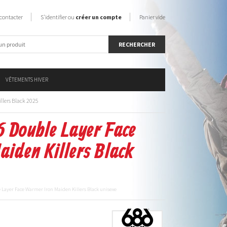
contacter
S'identifier ou
créer un compte
Panier vide
VÊTEMENTS HIVER
llers Black 2025
6 Double Layer Face
iden Killers Black
e Layer Face Warmer Iron Maiden Killers Black unisexe