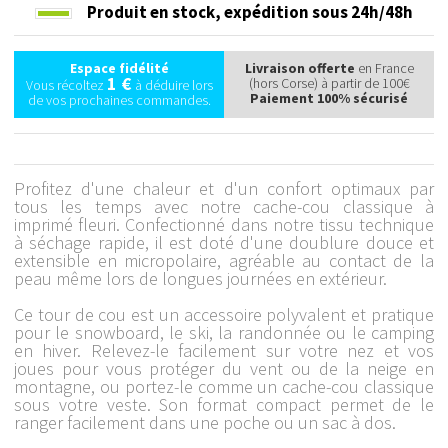
Produit en stock,
expédition sous 24h/48h
Espace fidélité
Livraison offerte
en France
1 €
(hors Corse) à partir de 100€
Vous récoltez
à déduire lors
Paiement 100% sécurisé
de vos prochaines commandes.
Profitez d'une chaleur et d'un confort optimaux par
tous les temps avec notre cache-cou classique à
imprimé fleuri. Confectionné dans notre tissu technique
à séchage rapide, il est doté d'une doublure douce et
extensible en micropolaire, agréable au contact de la
peau même lors de longues journées en extérieur.
Ce tour de cou est un accessoire polyvalent et pratique
pour le snowboard, le ski, la randonnée ou le camping
en hiver. Relevez-le facilement sur votre nez et vos
joues pour vous protéger du vent ou de la neige en
montagne, ou portez-le comme un cache-cou classique
sous votre veste. Son format compact permet de le
ranger facilement dans une poche ou un sac à dos.