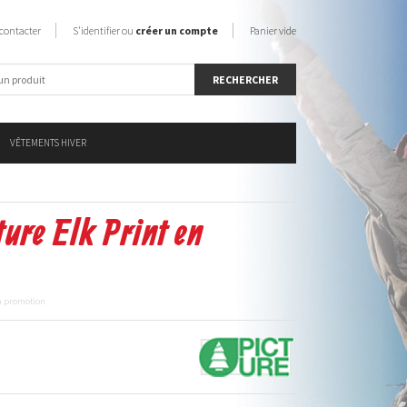
contacter
S'identifier ou
créer un compte
Panier vide
VÊTEMENTS HIVER
ture Elk Print en
en promotion