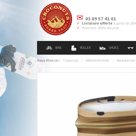
03 89 57 41 01
Livraison offerte
à partir de 100
Paiement 100% sécurisé
BIKE
ROLLER
SHOES
Vous êtes ici :
Croconuts
/
Vêtements Hiver
/
Neckwarmer