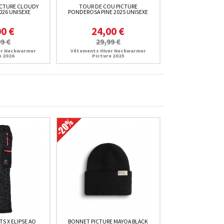
ICTURE CLOUDY
TOUR DE COU PICTURE
026 UNISEXE
PONDEROSA PINE 2025 UNISEXE
00 €
24,00 €
9 €
29,99 €
er Neckwarmer
Vêtements Hiver Neckwarmer
e 2026
Picture 2025
S X ELIPSE AO
BONNET PICTURE MAYOA BLACK