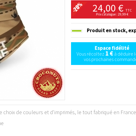
24,00 €
TTC
Prix catalogue : 29,99 €
Produit en stock,
exp
Espace fidélité
1 €
Vous récoltez
à déduire l
vos prochaines commande
 choix de couleurs et d'imprimés, le tout fabriqué en France
ne