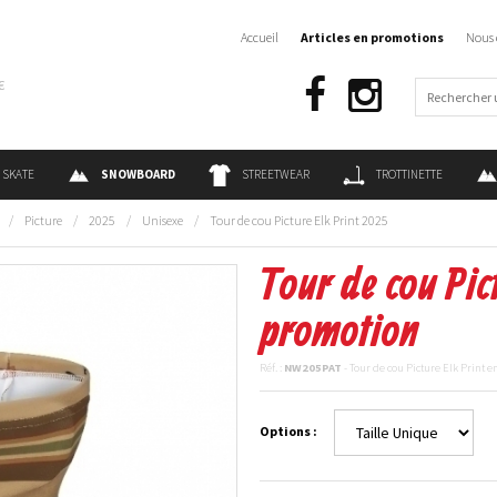
Accueil
Articles en promotions
Nous 
€
SKATE
SNOWBOARD
STREETWEAR
TROTTINETTE
/
Picture
/
2025
/
Unisexe
/
Tour de cou Picture Elk Print 2025
Tour de cou Pic
promotion
Réf. :
NW205PAT
- Tour de cou Picture Elk Print 
Options :