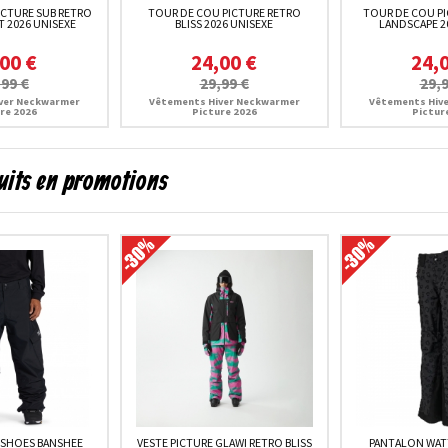
ICTURE SUB RETRO
TOUR DE COU PICTURE RETRO
TOUR DE COU P
T 2026 UNISEXE
BLISS 2026 UNISEXE
LANDSCAPE 2
00 €
24,00 €
24,
,99 €
29,99 €
29,9
ver Neckwarmer
Vêtements Hiver Neckwarmer
Vêtements Hiv
re 2026
Picture 2026
Pictur
uits en promotions
 SHOES BANSHEE
VESTE PICTURE GLAWI RETRO BLISS
PANTALON WATT