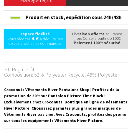
Prix catalogue : 119,90 €
Produit en stock,
expédition sous 24h/48h
Espace fidélité
Livraison offerte
en France
4 €
(hors Corse) à partir de 100€
Vous récoltez
à déduire lors
Paiement 100% sécurisé
de vos prochaines commandes.
Fit: Regular fit
Composition: 52% Polyester Recyclé, 48% Polyester
Croconuts Vêtements Hiver Pantalons Shop | Profitez de la
promotion de 30% sur Pantalon Picture Time Black !
Exclusivement chez Croconuts. Boutique en ligne de Vêtements
Hiver Picture. Choisissez parmi les plus grandes marques de
Vêtements Hiver pas cher. Avec Croconuts, profitez des promo
sur tous les équipements Vêtements Hiver Picture.