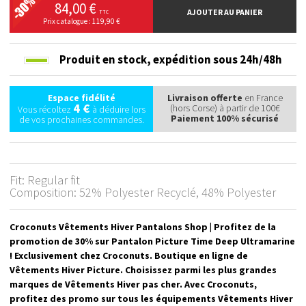
84,00 €
AJOUTER AU PANIER
TTC
Prix catalogue : 119,90 €
Produit en stock,
expédition sous 24h/48h
Espace fidélité
Livraison offerte
en France
4 €
(hors Corse) à partir de 100€
Vous récoltez
à déduire lors
Paiement 100% sécurisé
de vos prochaines commandes.
Fit: Regular fit
Composition: 52% Polyester Recyclé, 48% Polyester
Croconuts Vêtements Hiver Pantalons Shop | Profitez de la
promotion de 30% sur Pantalon Picture Time Deep Ultramarine
! Exclusivement chez Croconuts. Boutique en ligne de
Vêtements Hiver Picture. Choisissez parmi les plus grandes
marques de Vêtements Hiver pas cher. Avec Croconuts,
profitez des promo sur tous les équipements Vêtements Hiver