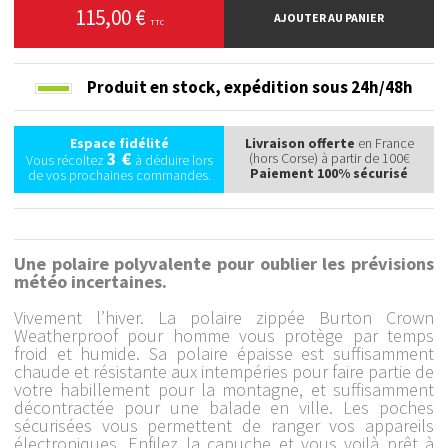
115,00 €
AJOUTER AU PANIER
TTC
Produit en stock,
expédition sous 24h/48h
Espace fidélité
Livraison offerte
en France
3 €
(hors Corse) à partir de 100€
Vous récoltez
à déduire lors
Paiement 100% sécurisé
de vos prochaines commandes.
Une polaire polyvalente pour oublier les prévisions
météo incertaines.
Vivement l’hiver. La polaire zippée Burton Crown
Weatherproof pour homme vous protège par temps
froid et humide. Sa polaire épaisse est suffisamment
chaude et résistante aux intempéries pour faire partie de
votre habillement pour la montagne, et suffisamment
décontractée pour une balade en ville. Les poches
sécurisées vous permettent de ranger vos appareils
électroniques. Enfilez la capuche et vous voilà prêt à