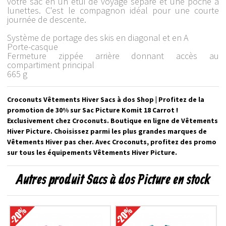
votre sac en un étui de voyage séparé et une poche à
lunettes. C'est le compagnon idéal pour une courte
journée de descente.
Système de portage des skis en diagonal et en A
Porte-casque
Fermeture zippée arrière donnant accès au
compartiment principal
665 g
Croconuts Vêtements Hiver Sacs à dos Shop | Profitez de la
promotion de 30% sur Sac Picture Komit 18 Carrot !
Exclusivement chez Croconuts. Boutique en ligne de Vêtements
Hiver Picture. Choisissez parmi les plus grandes marques de
Vêtements Hiver pas cher. Avec Croconuts, profitez des promo
sur tous les équipements Vêtements Hiver Picture.
Autres produit Sacs à dos Picture en stock