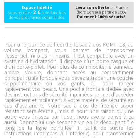
Espace fidélité
Livraison offerte
en France
2 €
(hors Corse) à partir de 100€
Vous récoltez
à déduire lors
Paiement 100% sécurisé
de vos prochaines commandes.
Pour une journée de freeride, le sac à dos KOMIT 18, au
volume compact, vous permet de transporter
l'essentiel, ni plus ni moins. Il est compatible avec un
système d'hydratation, il dispose d'un porte-casque et
d'un porte-piolet. Pour plus de commodité, le panneau
arrière s'ouvre, donnant accès au compartiment
principal : utile lorsque vous devez attraper une couche
supplémentaire ou vos gants, ou pour ranger
rapidement vos peaux. Une poche frontale dédiée avec
des instructions de sécurité imprimées permet d'accéder
rapidement et facilement à votre matériel de sécurité en
cas d'avalanche. Notre sac à dos de freeride super
résistant sera éternel, mais si pour une raison ou une
autre vous finissez par l'user, nous avons pensé à ça
aussi. Donnez-lui une seconde vie en le découpant "le
long de la ligne pointillée" (il suffit de suivre les
instructions imprimées à l'intérieur) pour transformer