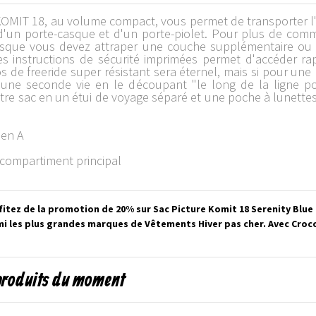
KOMIT 18, au volume compact, vous permet de transporter l'es
 d'un porte-casque et d'un porte-piolet. Pour plus de comm
lorsque vous devez attraper une couche supplémentaire ou
s instructions de sécurité imprimées permet d'accéder rap
 de freeride super résistant sera éternel, mais si pour une 
e seconde vie en le découpant "le long de la ligne pointi
votre sac en un étui de voyage séparé et une poche à lunette
 en A
 compartiment principal
itez de la promotion de 20% sur Sac Picture Komit 18 Serenity Blue
mi les plus grandes marques de Vêtements Hiver pas cher. Avec Croc
 produits du moment