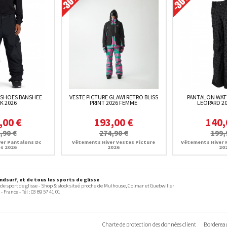
 SHOES BANSHEE
VESTE PICTURE GLAWI RETRO BLISS
PANTALON WATT
K 2026
PRINT 2026 FEMME
LEOPARD 2
,00 €
193,00 €
140,
,90 €
274,90 €
199,
er Pantalons Dc
Vêtements Hiver Vestes Picture
Vêtements Hiver 
s 2026
2026
20
dsurf, et de tous les sports de glisse
 de sport de glisse - Shop & stock situé proche de Mulhouse, Colmar et Guebwiller
-
France
- Tél :
03 89 57 41 01
Charte de protection des données client
Bordereau