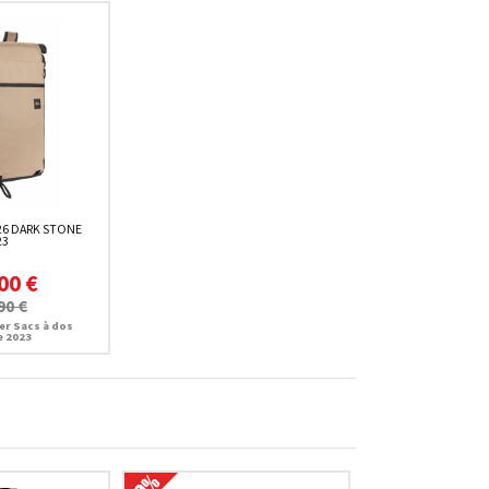
26 DARK STONE
23
00 €
90 €
er Sacs à dos
e 2023