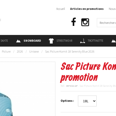
Accueil
Articles en promotions
Nous 
€
SKATE
SNOWBOARD
STREETWEAR
TROTTINETTE
Picture
/
2026
/
Unisexe
/
Sac Picture Komit 18 Serenity Blue 2026
Sac Picture Kom
promotion
Réf. :
BP0212F
- Sac Picture Komit 18 Serenity B
Options :