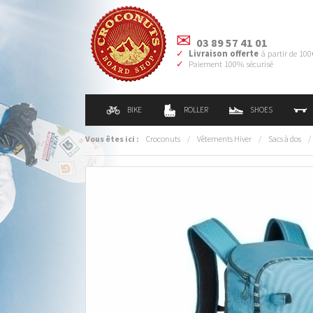
03 89 57 41 01
Livraison offerte
à partir de 100
Paiement 100% sécurisé
BIKE
ROLLER
SHOES
Vous êtes ici :
Croconuts
/
Vêtements Hiver
/
Sacs à dos
/