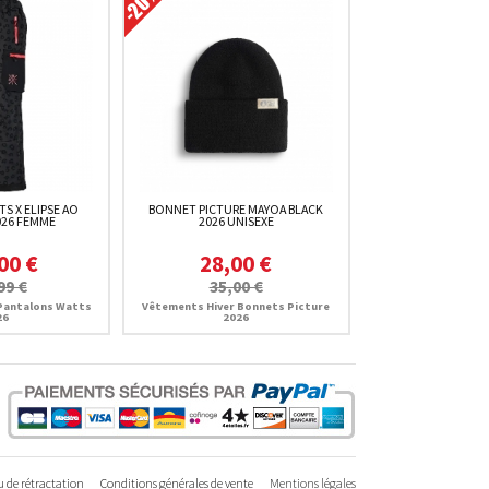
S X ELIPSE AO
BONNET PICTURE MAYOA BLACK
026 FEMME
2026 UNISEXE
00 €
28,00 €
99 €
35,00 €
Pantalons Watts
Vêtements Hiver Bonnets Picture
26
2026
 de rétractation
Conditions générales de vente
Mentions légales