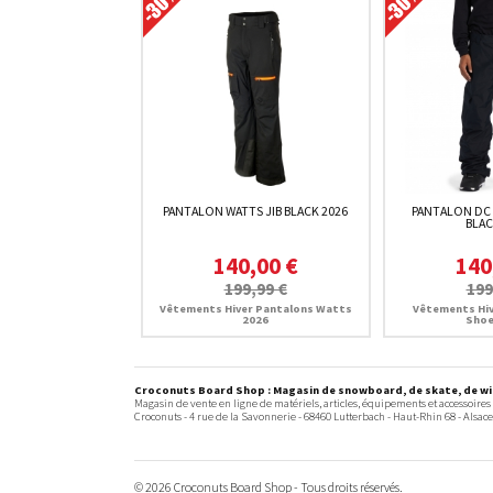
PANTALON WATTS JIB BLACK 2026
PANTALON DC
BLAC
140,00 €
140
199,99 €
199
Vêtements Hiver Pantalons Watts
Vêtements Hiv
2026
Shoe
Croconuts Board Shop : Magasin de snowboard, de skate, de win
Magasin de vente en ligne de matériels, articles, équipements et accessoires
Croconuts -
4 rue de la Savonnerie
-
68460
Lutterbach
- Haut-Rhin 68 -
Alsace
© 2026 Croconuts Board Shop - Tous droits réservés.