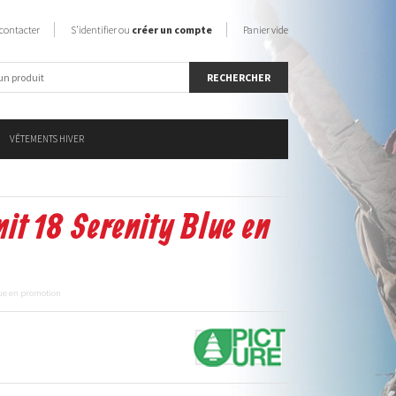
contacter
S'identifier ou
créer un compte
Panier vide
VÊTEMENTS HIVER
it 18 Serenity Blue en
lue en promotion