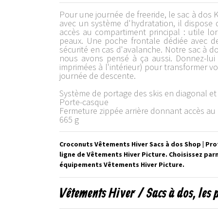
Pour une journée de freeride, le sac à dos 
avec un système d'hydratation, il dispose
accès au compartiment principal : utile 
peaux. Une poche frontale dédiée avec de
sécurité en cas d'avalanche. Notre sac à dos
nous avons pensé à ça aussi. Donnez-lui un
imprimées à l'intérieur) pour transformer 
journée de descente.
Système de portage des skis en diagonal et
Porte-casque
Fermeture zippée arrière donnant accès au
665 g
Croconuts Vêtements Hiver Sacs à dos Shop | Prof
ligne de Vêtements Hiver Picture. Choisissez par
équipements Vêtements Hiver Picture.
Vêtements Hiver / Sacs à dos, les