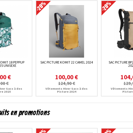
KOMIT 18 PEPPUP
SAC PICTURE KOMIT 22 CAMEL 2024
SAC PICTURE BP
25 UNISEXE
20
00 €
100,00 €
104,
,00 €
124,90 €
129,
ver Sacs à dos
Vêtements Hiver Sacs à dos
Vêtements Hiv
re 2025
Picture 2024
Pictur
uits en promotions