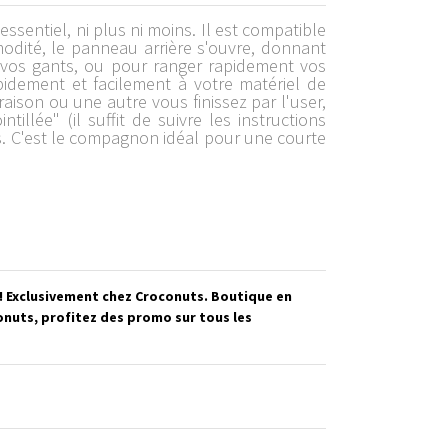
sentiel, ni plus ni moins. Il est compatible
odité, le panneau arrière s'ouvre, donnant
 vos gants, ou pour ranger rapidement vos
idement et facilement à votre matériel de
raison ou une autre vous finissez par l'user,
llée" (il suffit de suivre les instructions
s. C'est le compagnon idéal pour une courte
 ! Exclusivement chez Croconuts. Boutique en
onuts, profitez des promo sur tous les