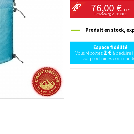
76,00 €
TTC
Prix catalogue : 95,00 €
Produit en stock,
exp
Espace fidélité
2 €
Vous récoltez
à déduire l
vos prochaines commande