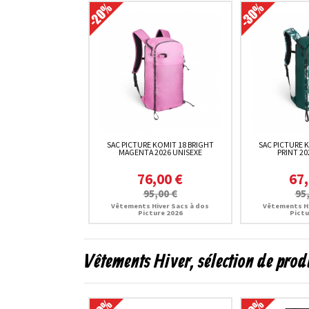
SAC PICTURE KOMIT 18 BRIGHT
SAC PICTURE 
MAGENTA 2026 UNISEXE
PRINT 20
76,00 €
67,
95,00 €
95
Vêtements Hiver Sacs à dos
Vêtements Hi
Picture 2026
Pictu
Vêtements Hiver, sélection de prod