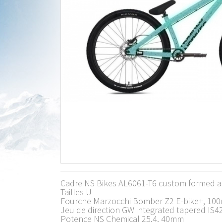
Cadre NS Bikes AL6061-T6 custom formed a
Tailles U
Fourche Marzocchi Bomber Z2 E-bike+, 100
Jeu de direction GW integrated tapered IS4
Potence NS Chemical 25.4, 40mm