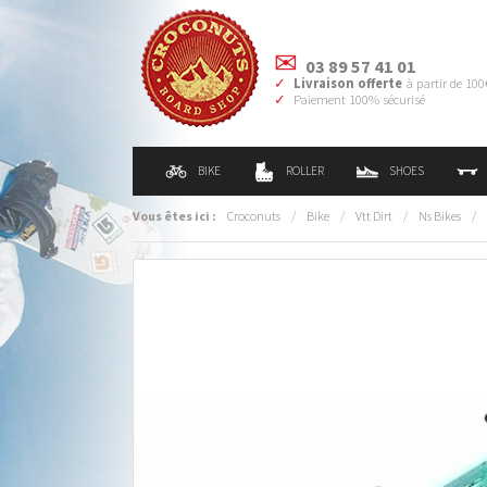
03 89 57 41 01
Livraison offerte
à partir de 100
Paiement 100% sécurisé
BIKE
ROLLER
SHOES
Vous êtes ici :
Croconuts
/
Bike
/
Vtt Dirt
/
Ns Bikes
/