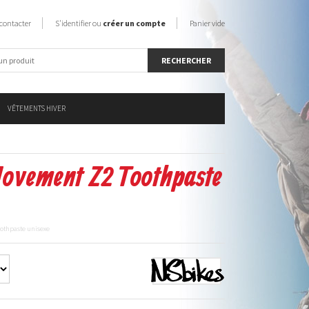
contacter
S'identifier ou
créer un compte
Panier vide
VÊTEMENTS HIVER
Movement Z2 Toothpaste
oothpaste unisexe