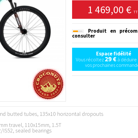
1 469,00 €
TT
Produit en précom
consulter
Espace fidélité
29 €
Vous récoltez
à déduire 
vos prochaines commande
nd butted tubes, 135x10 horizontal dropouts
mm travel, 110x15mm, 1.5T
2/IS52, sealed bearings