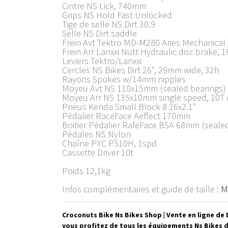
Cintre NS Lick, 740mm
Grips NS Hold Fast Unlocked
Tige de selle NS Dirt 30.9
Selle NS Dirt saddle
Frein Avt Tektro MD-M280 Aries Mechanical
Frein Arr Lanxxi Nutt Hydraulic disc brake,
Leviers Tektro/Lanxxi
Cercles NS Bikes Dirt 26", 29mm wide, 32h
Rayons Spokes w/14mm nipples
Moyeu Avt NS 110x15mm (sealed bearings)
Moyeu Arr NS 135x10mm single speed, 10T d
Pneus Kenda Small Block 8 26x2.1"
Pédalier RaceFace Aeffect 170mm
Boitier Pédalier RafeFace BSA 68mm (seale
Pédales NS Nylon
Chaîne PYC P510H, 1spd
Cassette Driver 10t
Poids 12,1kg
Infos complémentaires et guide de taille :
M
Croconuts Bike Ns Bikes Shop | Vente en ligne de
vous profitez de tous les équipements Ns Bikes d