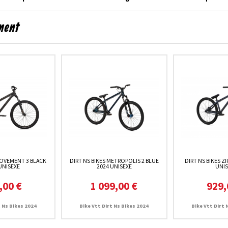
ment
MOVEMENT 3 BLACK
DIRT NS BIKES METROPOLIS 2 BLUE
DIRT NS BIKES Z
UNISEXE
2024 UNISEXE
UNIS
,00 €
1 099,00 €
929,
t Ns Bikes 2024
Bike Vtt Dirt Ns Bikes 2024
Bike Vtt Dirt 