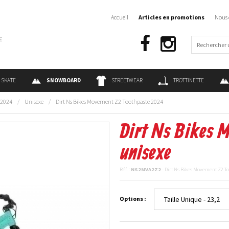
Accueil
Articles en promotions
Nous 
€
SKATE
SNOWBOARD
STREETWEAR
TROTTINETTE
2024
/
Unisexe
/
Dirt Ns Bikes Movement Z2 Toothpaste 2024
Dirt Ns Bikes 
unisexe
Réf. :
NS2MVA2Z2
- Dirt Ns Bikes Movement Z2 T
Options :