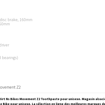
 disc brake, 160mm
 160mm
river
d bearings)
ovement Z2
 Dirt Ns Bikes Movement Z2 Toothpaste pour unisexe. Magasin alsaci
e Bike pour unisexe. La sélection en ligne des meilleures marques de