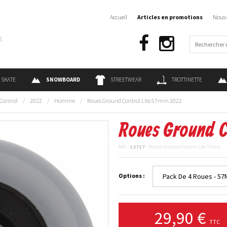
Accueil
Articles en promotions
Nous 
€
SKATE
SNOWBOARD
STREETWEAR
TROTTINETTE
Control
/
2022
/
Homme
/
Roues Ground Control Lite 57mm 2022
Roues Ground C
Réf. :
12717
- Roues Ground Control Lite 57mm
Options :
29,90 €
TTC