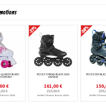
omotions
S QUADDY BLANC
ROCES THREAD BLACK 2024
ROCES VIDI BLAC
25 ENFANT
UNISEXE
00 €
161,00 €
150,
,90 €
219,90 €
299,
d Roces 2025
Roller Fitness Roces 2024
Roller Fitnes