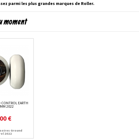
ssez parmi les plus grandes marques de Roller.
 du moment
 CONTROL EARTH
0MM 2022
00 €
ssoires Ground
ol 2022