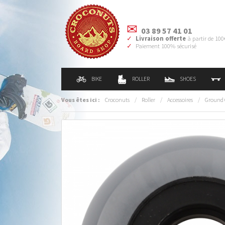
03 89 57 41 01
Livraison offerte
à partir de 100
Paiement 100% sécurisé
BIKE
ROLLER
SHOES
Vous êtes ici :
Croconuts
/
Roller
/
Accessoires
/
Ground 