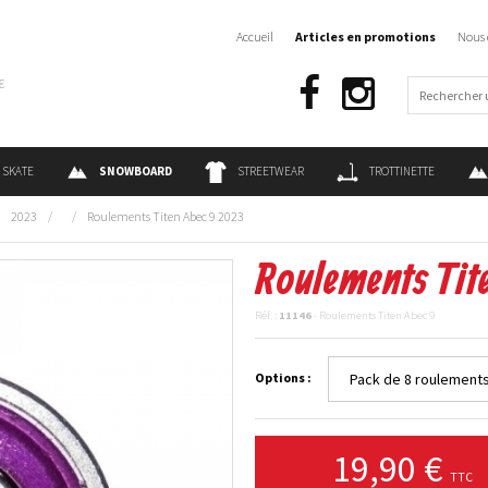
Accueil
Articles en promotions
Nous 
€
SKATE
SNOWBOARD
STREETWEAR
TROTTINETTE
/
2023
/
/
Roulements Titen Abec 9 2023
Roulements Tit
Réf. :
11146
- Roulements Titen Abec 9
Options :
19,90 €
TTC