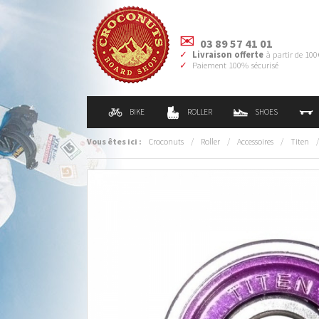
03 89 57 41 01
Livraison offerte
à partir de 100
Paiement 100% sécurisé
BIKE
ROLLER
SHOES
Vous êtes ici :
Croconuts
/
Roller
/
Accessoires
/
Titen