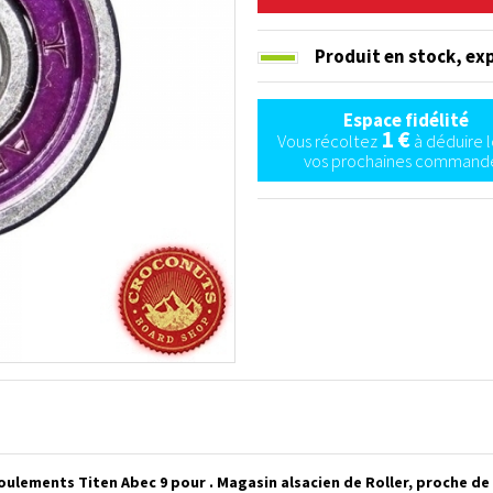
Produit en stock,
exp
Espace fidélité
1 €
Vous récoltez
à déduire l
vos prochaines commande
Roulements Titen Abec 9 pour . Magasin alsacien de Roller, proche d