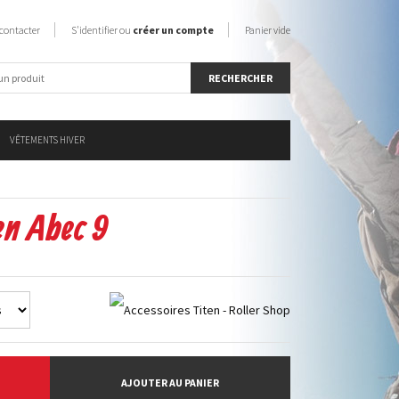
contacter
S'identifier ou
créer un compte
Panier vide
VÊTEMENTS HIVER
en Abec 9
AJOUTER AU PANIER