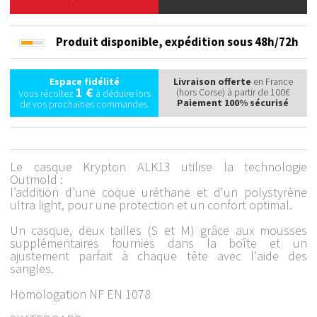
Produit disponible,
expédition sous 48h/72h
Espace fidélité
Livraison offerte
en France
1 €
(hors Corse) à partir de 100€
Vous récoltez
à déduire lors
Paiement 100% sécurisé
de vos prochaines commandes.
Le casque Krypton ALK13 utilise la technologie
Outmold :
l’addition d’une coque uréthane et d'un polystyrène
ultra light, pour une protection et un confort optimal.
Un casque, deux tailles (S et M) grâce aux mousses
supplémentaires fournies dans la boîte et un
ajustement parfait à chaque tête avec l'aide des
sangles.
Homologation NF EN 1078