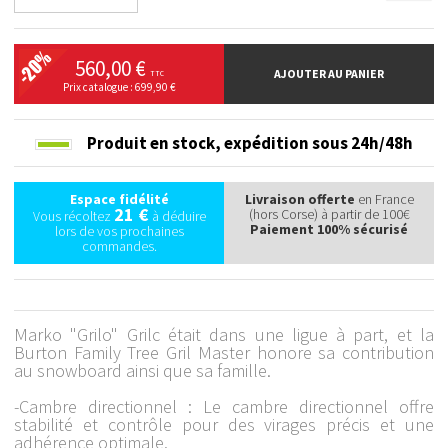
560,00 €
AJOUTER AU PANIER
TTC
Prix catalogue : 699,90 €
Produit en stock,
expédition sous 24h/48h
Espace fidélité
Livraison offerte
en France
21 €
(hors Corse) à partir de 100€
Vous récoltez
à déduire
Paiement 100% sécurisé
lors de vos prochaines
commandes.
Marko "Grilo" Grilc était dans une ligue à part, et la
Burton Family Tree Gril Master honore sa contribution
au snowboard ainsi que sa famille.
-Cambre directionnel : Le cambre directionnel offre
stabilité et contrôle pour des virages précis et une
adhérence optimale.