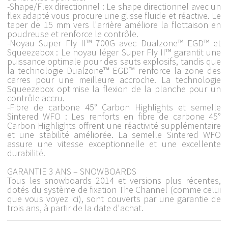
-Shape/Flex directionnel : Le shape directionnel avec un
flex adapté vous procure une glisse fluide et réactive. Le
taper de 15 mm vers l'arrière améliore la flottaison en
poudreuse et renforce le contrôle.
-Noyau Super Fly II™ 700G avec Dualzone™ EGD™ et
Squeezebox : Le noyau léger Super Fly II™ garantit une
puissance optimale pour des sauts explosifs, tandis que
la technologie Dualzone™ EGD™ renforce la zone des
carres pour une meilleure accroche. La technologie
Squeezebox optimise la flexion de la planche pour un
contrôle accru.
-Fibre de carbone 45° Carbon Highlights et semelle
Sintered WFO : Les renforts en fibre de carbone 45°
Carbon Highlights offrent une réactivité supplémentaire
et une stabilité améliorée. La semelle Sintered WFO
assure une vitesse exceptionnelle et une excellente
durabilité.
GARANTIE 3 ANS – SNOWBOARDS
Tous les snowboards 2014 et versions plus récentes,
dotés du système de fixation The Channel (comme celui
que vous voyez ici), sont couverts par une garantie de
trois ans, à partir de la date d'achat.