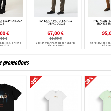
URE ALPHO BLACK
PANTALON PICTURE CRUSY
PANTALON PI
025
TOBACCO 2025
BRONZE BR
00 €
67,00 €
95,
,90 €
95,00 €
ntalons / Shorts
Streetwear Pantalons / Shorts
Streetwear Pant
re 2025
Picture 2025
Pictur
en promotions