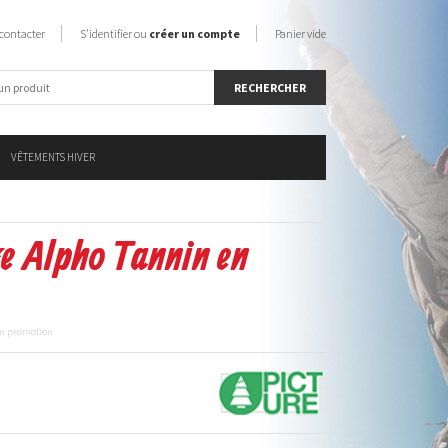
contacter
S'identifier ou
créer un compte
Panier vide
VÊTEMENTS HIVER
re Alpho Tannin en
en promotion