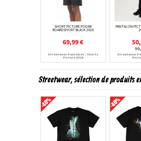
SHORT PICTURE PODAR
PANTALON PICT
BOARDSHORT BLACK 2026
2
69,99 €
50,
99
Streetwear Pantalons / Shorts
Streetwear Pa
Picture 2026
Pictu
Streetwear, sélection de produits 