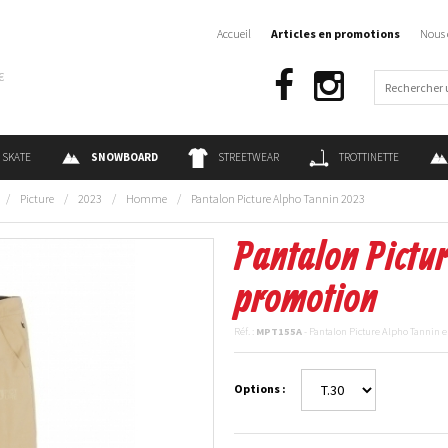
Accueil
Articles en promotions
Nous 
€
SKATE
SNOWBOARD
STREETWEAR
TROTTINETTE
/
Picture
/
2023
/
Homme
/
Pantalon Picture Alpho Tannin 2023
Pantalon Pictu
promotion
Réf. :
MPT155A
- Pantalon Picture Alpho Tannin 
Options :