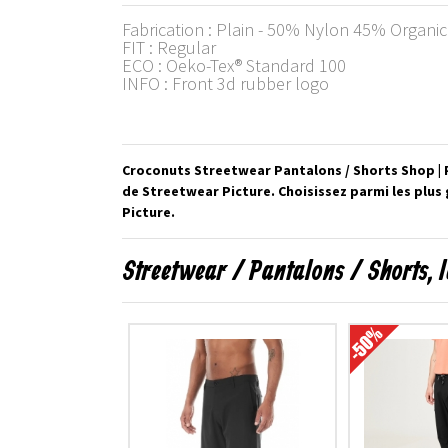
Fabrication : Plain - 50% Nylon 45% Organ
FIT : Regular
ECO : Oeko-Tex® Standard 100
INFO : Front 3d rubber logo
Croconuts Streetwear Pantalons / Shorts Shop | P
de Streetwear Picture. Choisissez parmi les plu
Picture.
Streetwear / Pantalons / Shorts, 