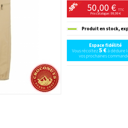
50,00 €
TTC
Prix catalogue : 99,99 €
Produit en stock,
exp
Espace fidélité
5 €
Vous récoltez
à déduire l
vos prochaines commande