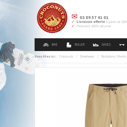
03 89 57 41 01
Livraison offerte
à partir de 100
Paiement 100% sécurisé
BIKE
ROLLER
SHOES
Vous êtes ici :
Croconuts
/
Streetwear
/
Pantalons / Shorts