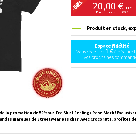
20,00 €
TTC
Prix catalogue : 39,00 €
Produit en stock,
exp
Espace fidélité
1 €
Vous récoltez
à déduire l
vos prochaines commande
de la promotion de 50% sur Tee Shirt Feelings Pose Black ! Exclusiv
grandes marques de Streetwear pas cher. Avec Croconuts, profitez 