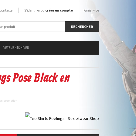
contacter
S'identifier ou
créer un compte
Panier vide
VÊTEMENTS HIVER
ngs Pose Black en
k en promotion