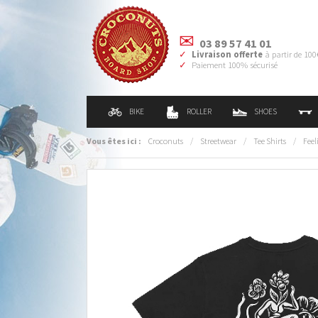
03 89 57 41 01
Livraison offerte
à partir de 100
Paiement 100% sécurisé
BIKE
ROLLER
SHOES
Vous êtes ici :
Croconuts
/
Streetwear
/
Tee Shirts
/
Feel