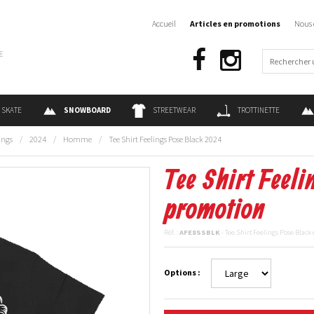
Accueil
Articles en promotions
Nous 
€
SKATE
SNOWBOARD
STREETWEAR
TROTTINETTE
ings
/
2024
/
Homme
/
Tee Shirt Feelings Pose Black 2024
Tee Shirt Feeli
promotion
Réf. :
AFE8SSBLK
- Tee Shirt Feelings Pose Blac
Options :