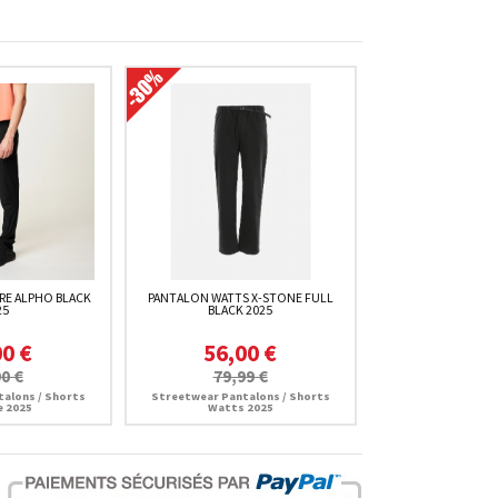
RE ALPHO BLACK
PANTALON WATTS X-STONE FULL
25
BLACK 2025
00 €
56,00 €
0 €
79,99 €
alons / Shorts
Streetwear Pantalons / Shorts
e 2025
Watts 2025