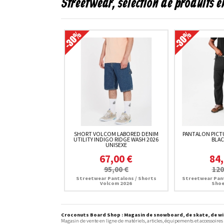
Streetwear, sélection de produits 
SHORT VOLCOM LABORED DENIM
PANTALON PICT
UTILITY INDIGO RIDGE WASH 2026
BLAC
UNISEXE
67,00 €
84,
95,00 €
120
Streetwear Pantalons / Shorts
Streetwear Pant
Volcom 2026
Shoe
Croconuts Board Shop : Magasin de snowboard, de skate, de win
Magasin de vente en ligne de matériels, articles, équipements et accessoires