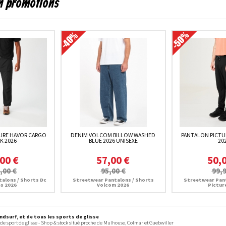
en promotions
URE HAVOR CARGO
DENIM VOLCOM BILLOW WASHED
PANTALON PICTU
K 2026
BLUE 2026 UNISEXE
20
00 €
57,00 €
50,
,00 €
95,00 €
99,9
alons / Shorts Dc
Streetwear Pantalons / Shorts
Streetwear Pant
s 2026
Volcom 2026
Pictur
dsurf, et de tous les sports de glisse
 de sport de glisse - Shop & stock situé proche de Mulhouse, Colmar et Guebwiller