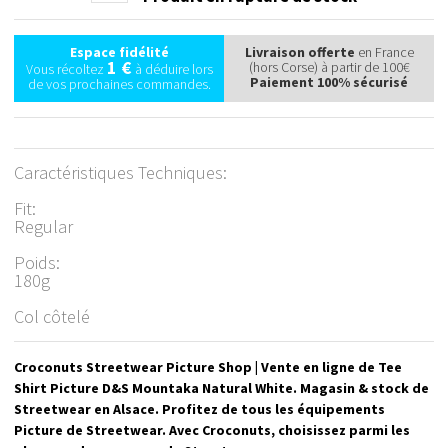
Espace fidélité
Livraison offerte
en France
1 €
(hors Corse) à partir de 100€
Vous récoltez
à déduire lors
Paiement 100% sécurisé
de vos prochaines commandes.
Caractéristiques Techniques:
Fit:
Regular
Poids:
180g
Col côtelé
Croconuts Streetwear Picture Shop | Vente en ligne de Tee
Shirt Picture D&S Mountaka Natural White. Magasin & stock de
Streetwear en Alsace. Profitez de tous les équipements
Picture de Streetwear. Avec Croconuts, choisissez parmi les