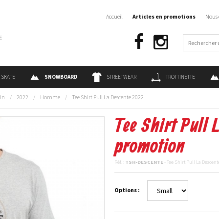
Accueil
Articles en promotions
Nous 
€
SKATE
SNOWBOARD
STREETWEAR
TROTTINETTE
 In
/
2022
/
Homme
/
Tee Shirt Pull La Descente 2022
Tee Shirt Pull 
promotion
Réf. :
TSH-DESCENTE
- Tee Shirt Pull La Descen
Options :