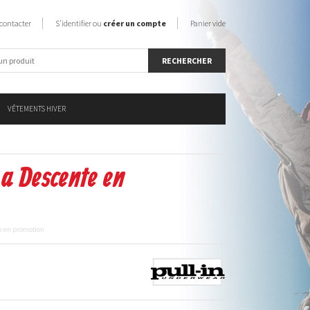
contacter
S'identifier ou
créer un compte
Panier vide
VÊTEMENTS HIVER
La Descente en
te en promotion