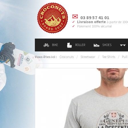
03 89 57 41 01
Livraison offerte
à partir de 100
Paiement 100% sécurisé
BIKE
ROLLER
SHOES
Vous êtes ici :
Croconuts
/
Streetwear
/
Tee Shirts
/
Pull