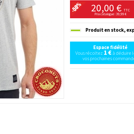
20,00 €
TTC
Prix catalogue : 39,99 €
Produit en stock,
exp
Espace fidélité
1 €
Vous récoltez
à déduire l
vos prochaines commande