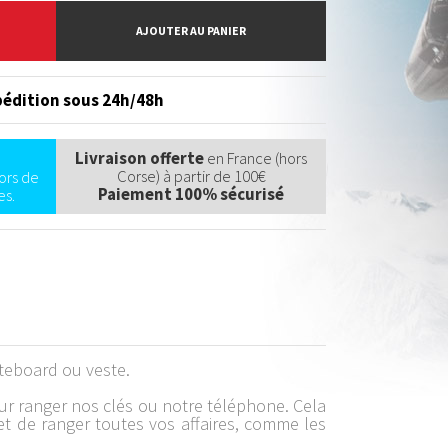
AJOUTER AU PANIER
édition sous 24h/48h
Livraison offerte
en France (hors
Corse) à partir de 100€
ors de
Paiement 100% sécurisé
s.
teboard ou veste.
ur ranger nos clés ou notre téléphone. Cela
et de ranger toutes vos affaires, comme les