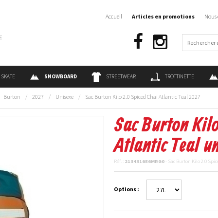
Accueil
Articles en promotions
Nous 
€
SKATE
SNOWBOARD
STREETWEAR
TROTTINETTE
Burton
/
2027
/
Unisexe
/
Sac Burton Kilo 2.0 Spiced Chai Atlantic Teal 2027
Sac Burton Kilo
Atlantic Teal u
Réf. :
2134316E6MRG0
- Sac Burton Kilo 2.0 Spic
Options :