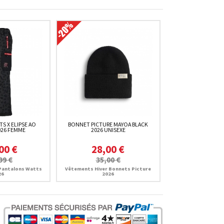
S X ELIPSE AO
BONNET PICTURE MAYOA BLACK
026 FEMME
2026 UNISEXE
00 €
28,00 €
99 €
35,00 €
Pantalons Watts
Vêtements Hiver Bonnets Picture
26
2026