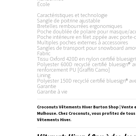
École
Caractéristiques et technologie
Sangle de poitrine ajustable
Bretelles rembourrées ergonomiques
Poche doublée de polaire pour masque/acc
Poche intérieure en filet zippée avec porte-
Multiples poches externes à accessoires
Sangles de transport pour snowboard amov
Fabric
Tissu Oxford 420D en nylon certifié bluesi
Polyester 600D recyclé certifié bluesign®
renforcement PU [Graffiti Camo]
Lining
Polyester 150D recyclé certifié bluesign® 
Garantie
Garantie à vie
Croconuts Vêtements Hiver Burton Shop | Vente en
Mulhouse. Chez Croconuts, vous profitez de tous
Vêtements Hiver.