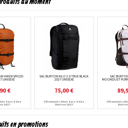
 produits du moment
AY HIKER SPICED
SAC BURTON KILO 2.0 TRUE BLACK
SAC BURTON
27 UNISEXE
2027 UNISEXE
MOONDUST PURPL
90 €
75,00 €
89,
ver Sacs à dos
Vêtements Hiver Sacs à dos
Vêtements Hiv
on 2027
Burton 2027
Burton
uits en promotions