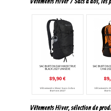
Vêtements Hiver / Sacs à dos, les
SAC BURTON DAY HIKER TRUE
SAC BURTON D
BLACK 2027 UNISEXE
CHAI 20
89,90 €
89,
Vêtements Hiver Sacs à dos
Vêtements Hi
Burton 2027
Burt
Vêtements Hiver, sélection de prod