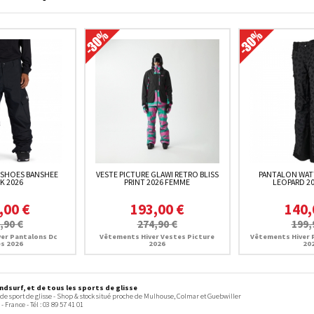
 SHOES BANSHEE
VESTE PICTURE GLAWI RETRO BLISS
PANTALON WATT
K 2026
PRINT 2026 FEMME
LEOPARD 2
,00 €
193,00 €
140,
,90 €
274,90 €
199,
er Pantalons Dc
Vêtements Hiver Vestes Picture
Vêtements Hiver 
s 2026
2026
20
dsurf, et de tous les sports de glisse
 de sport de glisse - Shop & stock situé proche de Mulhouse, Colmar et Guebwiller
-
France
- Tél :
03 89 57 41 01