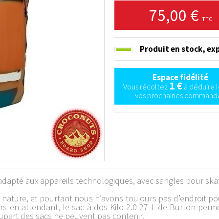
75,00 €
TTC
Produit en stock,
exp
Espace fidélité
1 €
Vous récoltez
à déduire l
vos prochaines commande
adapté aux appareils technologiques, avec sangles pour ska
a nature, et pourtant nous n’avons toujours pas d’endroit po
s en attendant, le sac à dos Kilo 2.0 27 L de Burton perm
upart des sacs ne peuvent pas contenir.