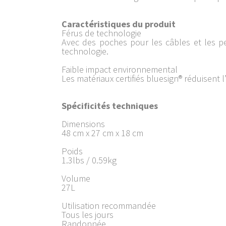
Caractéristiques du produit
Férus de technologie
Avec des poches pour les câbles et les peti
technologie.
Faible impact environnemental
Les matériaux certifiés bluesign® réduisent 
Spécificités techniques
Dimensions
48 cm x 27 cm x 18 cm
Poids
1.3lbs / 0.59kg
Volume
27L
Utilisation recommandée
Tous les jours
Randonnée