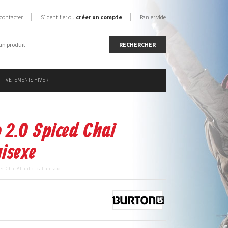
contacter
S'identifier ou
créer un compte
Panier vide
VÊTEMENTS HIVER
 2.0 Spiced Chai
nisexe
ed Chai Atlantic Teal unisexe