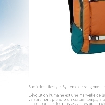
Sac à dos Lifestyle. Système de rangement 
L’évolution humaine est une merveille de l
va sûrement prendre un certain temps, alor
skateboards et les grosses vestes que la pl