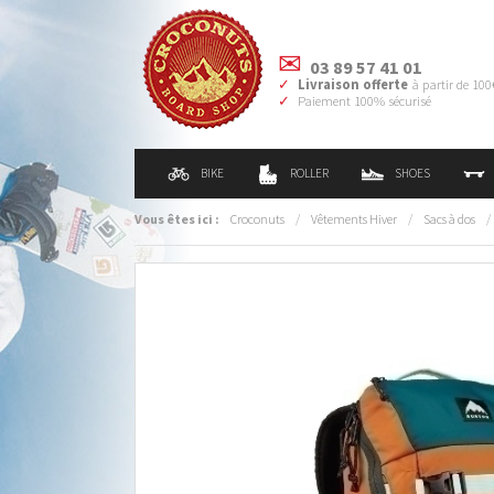
03 89 57 41 01
Livraison offerte
à partir de 100
Paiement 100% sécurisé
BIKE
ROLLER
SHOES
Vous êtes ici :
Croconuts
/
Vêtements Hiver
/
Sacs à dos
/