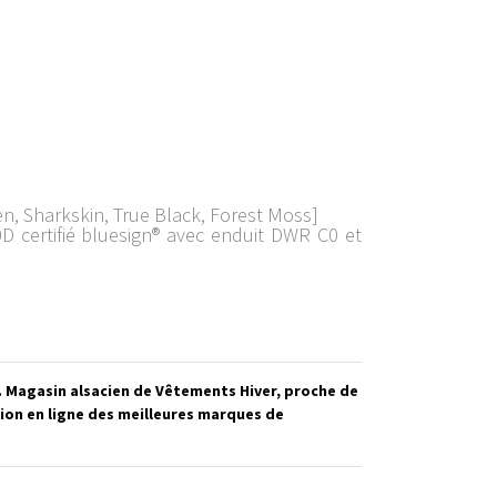
n, Sharkskin, True Black, Forest Moss]
D certifié bluesign® avec enduit DWR C0 et
e. Magasin alsacien de Vêtements Hiver, proche de
ion en ligne des meilleures marques de