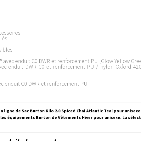
essoires
clés
ibles
gn® avec enduit C0 DWR et renforcement PU [Glow Yellow Gree
 avec enduit DWR C0 et renforcement PU / nylon Oxford 420
avec enduit C0 DWR et renforcement PU
 ligne de Sac Burton Kilo 2.0 Spiced Chai Atlantic Teal pour unisex
 les équipements Burton de Vêtements Hiver pour unisexe. La sélect