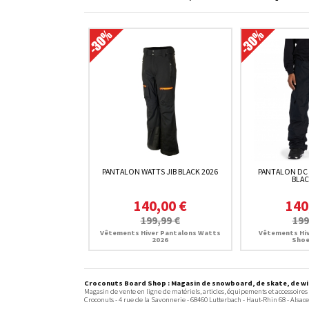
PANTALON WATTS JIB BLACK 2026
PANTALON DC
BLAC
140,00 €
140
199,99 €
199
Vêtements Hiver Pantalons Watts
Vêtements Hiv
2026
Shoe
Croconuts Board Shop : Magasin de snowboard, de skate, de win
Magasin de vente en ligne de matériels, articles, équipements et accessoires
Croconuts -
4 rue de la Savonnerie
-
68460
Lutterbach
- Haut-Rhin 68 -
Alsace