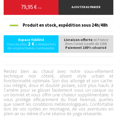
79,95 €
AJOUTER AU PANIER
TTC
Produit en stock,
expédition sous 24h/48h
Espace fidélité
Livraison offerte
en France
2 €
(hors Corse) à partir de 100€
Vous récoltez
à déduire lors
Paiement 100% sécurisé
de vos prochaines commandes.
Restez bien au chaud avec notre sous-vêtement
technique noir côtelé, alliant style urbain et
fonctionnalité optimale. Son dos allongé et son cache-
cou intégré, doux et doublé polaire, sont plus hauts à
l'arrière pour se glisser facilement sous un casque ou
un bonnet et vous offrir une chaleur supplémentaire. Il
vous protège efficacement du froid hivernal, quelles
que soient les conditions météorologiques. Confortable
lors de vos sorties en montagne, de vos aventures en
plein air ou même d'une séance de yoga relaxante.