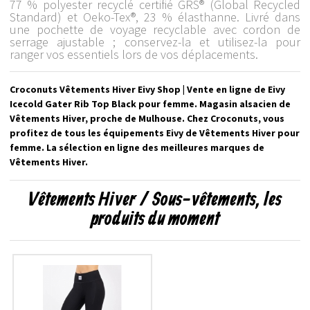
77 % polyester recyclé certifié GRS® (Global Recycled
Standard) et Oeko-Tex®, 23 % élasthanne. Livré dans
une pochette de voyage recyclable avec cordon de
serrage ajustable ; conservez-la et utilisez-la pour
ranger vos essentiels lors de vos déplacements.
Croconuts Vêtements Hiver Eivy Shop | Vente en ligne de Eivy
Icecold Gater Rib Top Black pour femme. Magasin alsacien de
Vêtements Hiver, proche de Mulhouse. Chez Croconuts, vous
profitez de tous les équipements Eivy de Vêtements Hiver pour
femme. La sélection en ligne des meilleures marques de
Vêtements Hiver.
Vêtements Hiver / Sous-vêtements, les
produits du moment