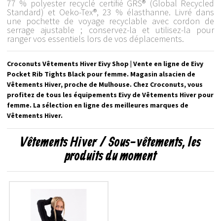
77 % polyester recyclé certifié GRS® (Global Recycled
Standard) et Oeko-Tex®, 23 % élasthanne. Livré dans
une pochette de voyage recyclable avec cordon de
serrage ajustable ; conservez-la et utilisez-la pour
ranger vos essentiels lors de vos déplacements.
Croconuts Vêtements Hiver Eivy Shop | Vente en ligne de Eivy
Pocket Rib Tights Black pour femme. Magasin alsacien de
Vêtements Hiver, proche de Mulhouse. Chez Croconuts, vous
profitez de tous les équipements Eivy de Vêtements Hiver pour
femme. La sélection en ligne des meilleures marques de
Vêtements Hiver.
Vêtements Hiver / Sous-vêtements, les
produits du moment