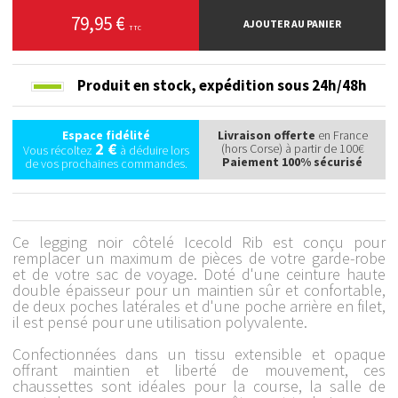
79,95 €
AJOUTER AU PANIER
TTC
Produit en stock,
expédition sous 24h/48h
Espace fidélité
Livraison offerte
en France
2 €
(hors Corse) à partir de 100€
Vous récoltez
à déduire lors
Paiement 100% sécurisé
de vos prochaines commandes.
Ce legging noir côtelé Icecold Rib est conçu pour
remplacer un maximum de pièces de votre garde-robe
et de votre sac de voyage. Doté d'une ceinture haute
double épaisseur pour un maintien sûr et confortable,
de deux poches latérales et d'une poche arrière en filet,
il est pensé pour une utilisation polyvalente.
Confectionnées dans un tissu extensible et opaque
offrant maintien et liberté de mouvement, ces
chaussettes sont idéales pour la course, la salle de