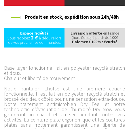
Produit en stock,
expédition sous 24h/48h
Espace fidélité
Livraison offerte
en France
2 €
(hors Corse) à partir de 100€
Vous récoltez
à déduire lors
Paiement 100% sécurisé
de vos prochaines commandes.
Base layer fonctionnel fait en polyester recyclé stretch
et doux.
Chaleur et liberté de mouvement
Notre pantalon Lhotse est une première couche
fonctionnelle. Il est fait en polyester recyclé stretch et
brossé des deux côtés pour une sensation extra-douce.
Notre traitement antimicrobien Dry Feel et notre
technologie d'évacuation de l’humidité Dry Now vous
garderont au chaud et au sec pendant toutes vos
activités. La ceinture plate ergonomique et les coutures
plates sans frottement garantissent une liberté de