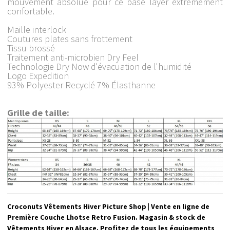
mouvement absolue pour ce base layer extrêmement
confortable.
Maille interlock
Coutures plates sans frottement
Tissu brossé
Traitement anti-microbien Dry Feel
Technologie Dry Now d'évacuation de l'humidité
Logo Expedition
93% Polyester Recyclé 7% Élasthanne
Grille de taille:
Croconuts Vêtements Hiver Picture Shop | Vente en ligne de
Première Couche Lhotse Retro Fusion. Magasin & stock de
Vêtements Hiver en Alsace. Profitez de tous les équipements