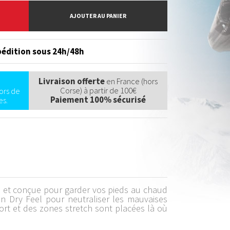
AJOUTER AU PANIER
édition sous 24h/48h
Livraison offerte
en France (hors
Corse) à partir de 100€
ors de
Paiement 100% sécurisé
s.
, et conçue pour garder vos pieds au chaud
ien Dry Feel pour neutraliser les mauvaises
ort et des zones stretch sont placées là où