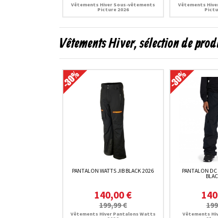
Vêtements Hiver Sous-vêtements
Vêtements Hive
Picture 2026
Pictu
Vêtements Hiver, sélection de prod
PANTALON WATTS JIB BLACK 2026
PANTALON DC
BLAC
140,00 €
140
199,99 €
199
Vêtements Hiver Pantalons Watts
Vêtements Hiv