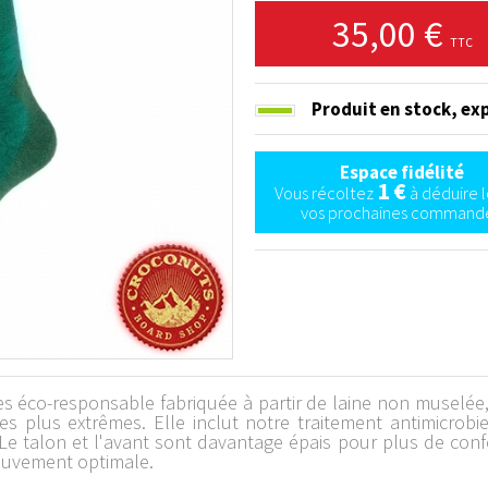
35,00 €
TTC
Produit en stock,
exp
Espace fidélité
1 €
Vous récoltez
à déduire l
vos prochaines commande
es éco-responsable fabriquée à partir de laine non muselée
es plus extrêmes. Elle inclut notre traitement antimicrob
 Le talon et l'avant sont davantage épais pour plus de conf
ouvement optimale.