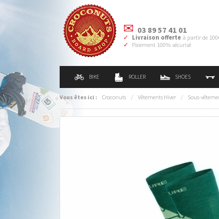
03 89 57 41 01
Livraison offerte
à partir de 100
Paiement 100% sécurisé
BIKE
ROLLER
SHOES
Vous êtes ici :
Croconuts
/
Vêtements Hiver
/
Sous-vêteme