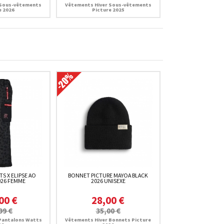
 Sous-vêtements
Vêtements Hiver Sous-vêtements
e 2026
Picture 2025
S X ELIPSE AO
BONNET PICTURE MAYOA BLACK
026 FEMME
2026 UNISEXE
00 €
28,00 €
99 €
35,00 €
Pantalons Watts
Vêtements Hiver Bonnets Picture