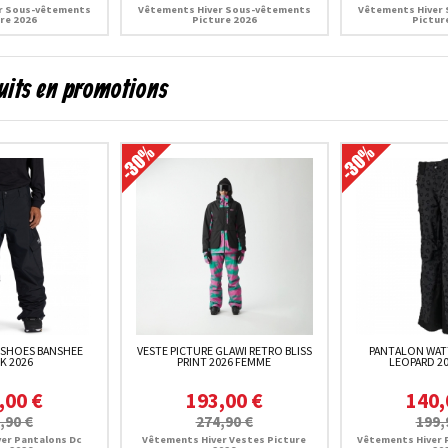
r Sous-vêtements
Vêtements Hiver Sous-vêtements
Vêtements Hiver
re 2026
Picture 2026
Pictur
uits en promotions
 SHOES BANSHEE
VESTE PICTURE GLAWI RETRO BLISS
PANTALON WATT
K 2026
PRINT 2026 FEMME
LEOPARD 2
,00 €
193,00 €
140,
,90 €
274,90 €
199,
er Pantalons Dc
Vêtements Hiver Vestes Picture
Vêtements Hiver 