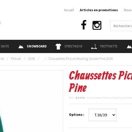
Accueil
Articles en promotions
Nous 
€
SKATE
SNOWBOARD
STREETWEAR
TROTTINETTE
nts
/
Picture
/
2026
/
/
Chaussettes Picture Wooling Smoke Pine 2026
Chaussettes Pi
Pine
Réf. :
B247H
- Chaussettes Picture Wooling Smoke
Options :