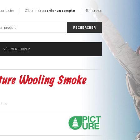
contacter
S'identifier ou
créer un compte
Panier vide
VÊTEMENTS HIVER
cture Wooling Smoke
 Pine