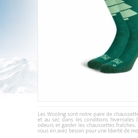
Les Wooling sont notre paire de chaussett
et au sec dans les conditions hivernales l
odeurs et garder les chaussettes fraîches.
vous en avez besoin pour une liberté de m