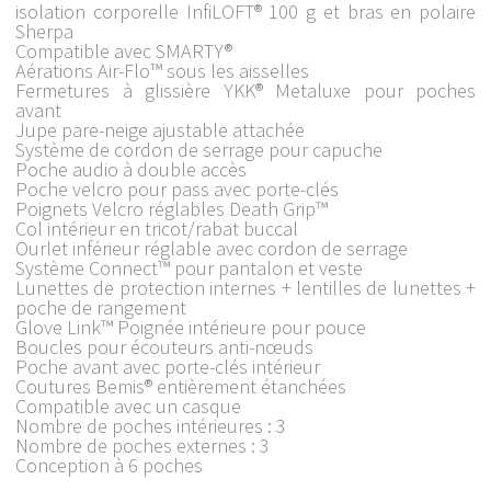
isolation corporelle InfiLOFT® 100 g et bras en polaire
Sherpa
Compatible avec SMARTY®
Aérations Air-Flo™ sous les aisselles
Fermetures à glissière YKK® Metaluxe pour poches
avant
Jupe pare-neige ajustable attachée
Système de cordon de serrage pour capuche
Poche audio à double accès
Poche velcro pour pass avec porte-clés
Poignets Velcro réglables Death Grip™
Col intérieur en tricot/rabat buccal
Ourlet inférieur réglable avec cordon de serrage
Système Connect™ pour pantalon et veste
Lunettes de protection internes + lentilles de lunettes +
poche de rangement
Glove Link™ Poignée intérieure pour pouce
Boucles pour écouteurs anti-nœuds
Poche avant avec porte-clés intérieur
Coutures Bemis® entièrement étanchées
Compatible avec un casque
Nombre de poches intérieures : 3
Nombre de poches externes : 3
Conception à 6 poches