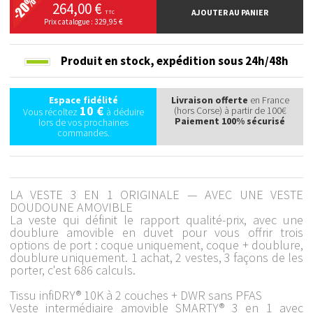
264,00 €
AJOUTER AU PANIER
TTC
Prix catalogue : 329,95 €
Produit en stock,
expédition sous 24h/48h
Espace fidélité
Livraison offerte
en France
10 €
(hors Corse) à partir de 100€
Vous récoltez
à déduire
Paiement 100% sécurisé
lors de vos prochaines
commandes.
LA VESTE 3 EN 1 ORIGINALE — AVEC UNE VESTE
DOUDOUNE AMOVIBLE
La veste qui définit le rapport qualité-prix, avec une
doublure amovible en duvet pour vous offrir trois
options de port : coque uniquement, coque + doublure,
doublure uniquement. 1 achat, 2 vestes, 3 façons de les
porter, c'est 686 calculs.
Tissu infiDRY® 10K à 2 couches + DWR sans PFAS
Veste intermédiaire amovible SMARTY® 3 en 1 avec