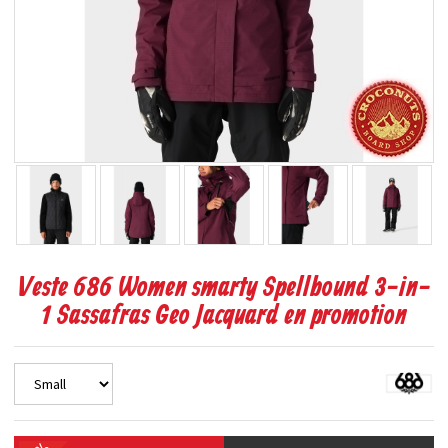
Veste 686 Women smarty Spellbound 3-in-
1 Sassafras Geo Jacquard en promotion