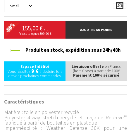
155,00 €
AJOUTER AU PANIER
TTC
Prix catalogue : 309,90 €
Produit en stock,
expédition sous 24h/48h
Espace fidélité
Livraison offerte
en France
9 €
(hors Corse) à partir de 100€
Vous récoltez
à déduire lors
Paiement 100% sécurisé
de vos prochaines commandes.
Caractéristiques
Matière : toile en polyester recyclé
Polyester 4-way stretch recyclé et traçable Repreve™
fabriqué à partir de bouteilles en plastique
Imperméabilité : Weather Defense 30K pour une