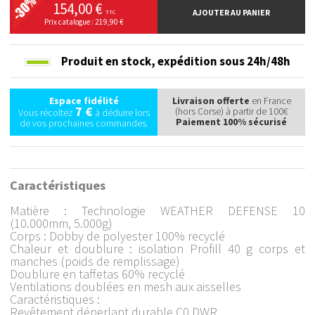
154,00 €
AJOUTER AU PANIER
TTC
Prix catalogue : 219,90 €
Produit en stock,
expédition sous 24h/48h
Espace fidélité
Livraison offerte
en France
7 €
(hors Corse) à partir de 100€
Vous récoltez
à déduire lors
Paiement 100% sécurisé
de vos prochaines commandes.
Caractéristiques
Matière : Technologie WEATHER DEFENSE 10
(10.000mm, 5.000g)
Corps : Dobby de polyester 100% recyclé
Chaleur et doublure : isolation Profill 40 g corps et
manches (poids de remplissage)
Doublure en taffetas 60% recyclé
Ventilations doublées en mesh aux aisselles
Caractéristiques :
Revêtement déperlant durable C0 DWR