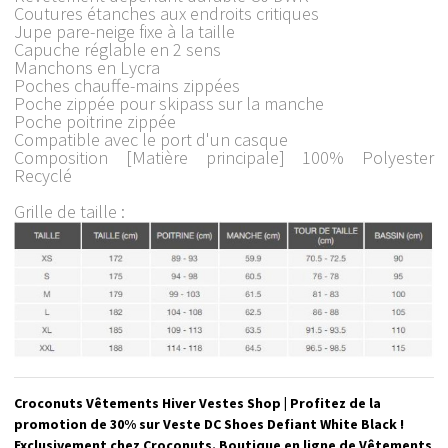
Coutures étanches aux endroits critiques
Jupe pare-neige fixe à la taille
Capuche réglable en 2 sens
Manchons en Lycra
Poches chauffe-mains zippées
Poche zippée pour skipass sur la manche
Poche poitrine zippée
Compatible avec le port d'un casque
Composition [Matière principale] 100% Polyester
Recyclé
Grille de taille :
Croconuts Vêtements Hiver Vestes Shop | Profitez de la
promotion de 30% sur Veste DC Shoes Defiant White Black !
Exclusivement chez Croconuts. Boutique en ligne de Vêtements