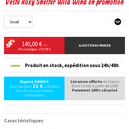
Veste Roxy Shelter Wild Wind en promotion
140,00 €
AJOUTER AU PANIER
TTC
Prix catalogue : 279,99 €
Produit en stock,
expédition sous 24h/48h
Espace fidélité
Livraison offerte
en France
11 €
(hors Corse) à partir de 100€
Vous récoltez
à déduire
Paiement 100% sécurisé
lors de vos prochaines
commandes.
Caractéristiques