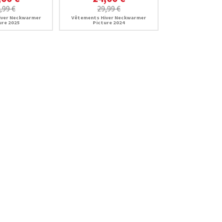
,99 €
29,99 €
iver Neckwarmer
Vêtements Hiver Neckwarmer
ure 2025
Picture 2024