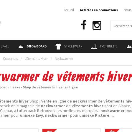
Accueil
Articles en promotions
Nous 
€
SKATE
SNOWBOARD
STREETWEAR
TROTTINETTE
:
Croconuts
/
Vêtements Hiver
/
Neckwarmer
warmer de vêtements hiver
our unisexe - Shop de vêtements hiver en ligne
êtements hiver
Shop | Vente en ligne de
neckwarmer
de
vêtements hiv
 stock et le magasin de
neckwarmer
de
vêtements hiver
sont en Alsace,
Colmar, à Lutterbach Retrouvez les meilleures marques :
neckwarmer
po
armer
pour
unisexe Eivy
,
neckwarmer
pour
unisexe Picture
, ...