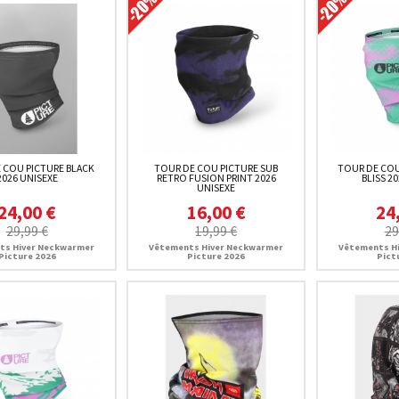
 COU PICTURE BLACK
TOUR DE COU PICTURE SUB
TOUR DE COU
2026 UNISEXE
RETRO FUSION PRINT 2026
BLISS 2
UNISEXE
24,00 €
16,00 €
24
29,99 €
19,99 €
29
ts Hiver Neckwarmer
Vêtements Hiver Neckwarmer
Vêtements H
Picture 2026
Picture 2026
Pict