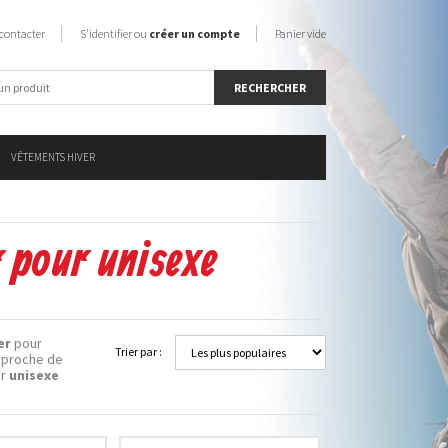
contacter
S'identifier ou
créer un compte
Panier vide
VÊTEMENTS HIVER
 pour unisexe
er
pour
Trier par :
 proche de
ur
unisexe