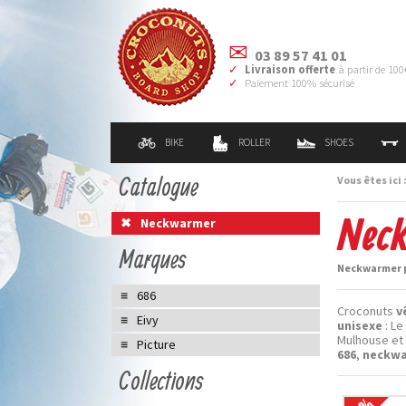
03 89 57 41 01
Livraison offerte
à partir de 100
Paiement 100% sécurisé
BIKE
ROLLER
SHOES
Catalogue
Vous êtes ici 
Neck
Neckwarmer
Marques
Neckwarmer p
686
Croconuts
v
Eivy
unisexe
: Le
Mulhouse et 
Picture
686
,
neckw
Collections