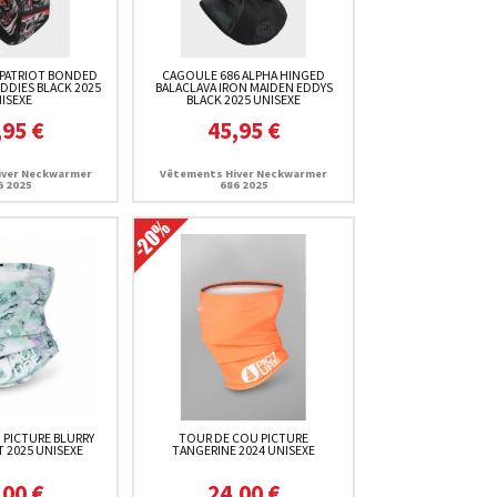
 PATRIOT BONDED
CAGOULE 686 ALPHA HINGED
DDIES BLACK 2025
BALACLAVA IRON MAIDEN EDDYS
ISEXE
BLACK 2025 UNISEXE
,95 €
45,95 €
iver Neckwarmer
Vêtements Hiver Neckwarmer
6 2025
686 2025
 PICTURE BLURRY
TOUR DE COU PICTURE
T 2025 UNISEXE
TANGERINE 2024 UNISEXE
,00 €
24,00 €