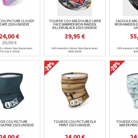
COU PICTURE CLOUDY
TOUR DE COU 686 DOUBLE LAYER
CAGOULE 686
CAPE 2026 UNISEXE
FACE WARMER IRON MAIDEN
IRON MAIDEN E
KILLERS BLACK 2025 UNISEXE
UN
24,00 €
39,95 €
55
29,99 €
ts Hiver Neckwarmer
Vêtements Hiver Neckwarmer
Vêtements H
Picture 2026
686 2025
68
 DE COU PICTURE
TOUR DE COU PICTURE ELK
TOUR DE COU
A PINE 2025 UNISEXE
PRINT 2025 UNISEXE
WATER PRIN
24,00 €
24,00 €
24