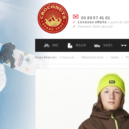
03 89 57 41 01
Livraison offerte
à partir de 100
Paiement 100% sécurisé
BIKE
ROLLER
SHOES
Vous êtes ici :
Croconuts
/
Vêtements Hiver
/
Vestes
/
Pi