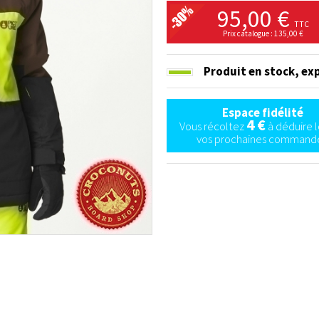
95,00 €
TTC
Prix catalogue : 135,00 €
Produit en stock,
exp
Espace fidélité
4 €
Vous récoltez
à déduire l
vos prochaines commande