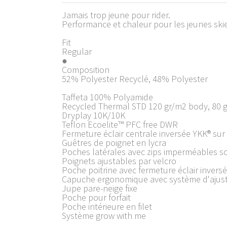
Jamais trop jeune pour rider.
Performance et chaleur pour les jeunes sk
Fit
Regular
●
Composition
52% Polyester Recyclé, 48% Polyester
Taffeta 100% Polyamide
Recycled Thermal STD 120 gr/m2 body, 80 
Dryplay 10K/10K
Teflon Ecoelite™ PFC free DWR
Fermeture éclair centrale inversée YKK® sur
Guêtres de poignet en lycra
Poches latérales avec zips imperméables s
Poignets ajustables par velcro
Poche poitrine avec fermeture éclair invers
Capuche ergonomique avec système d'ajus
Jupe pare-neige fixe
Poche pour forfait
Poche intérieure en filet
Système grow with me