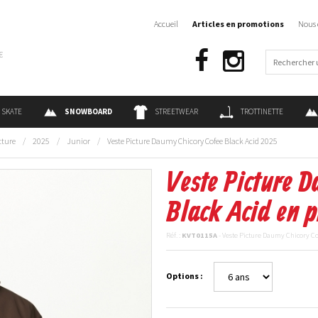
Accueil
Articles en promotions
Nous 
€
SKATE
SNOWBOARD
STREETWEAR
TROTTINETTE
cture
/
2025
/
Junior
/
Veste Picture Daumy Chicory Cofee Black Acid 2025
Veste Picture 
Black Acid en 
Réf. :
KVT0115A
- Veste Picture Daumy Chicory C
Options :