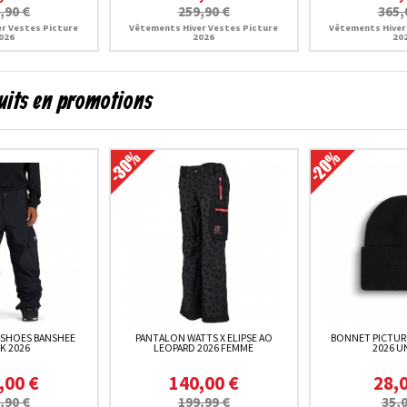
,90 €
259,90 €
365,
r Vestes Picture
Vêtements Hiver Vestes Picture
Vêtements Hiver
026
2026
20
uits en promotions
 SHOES BANSHEE
PANTALON WATTS X ELIPSE AO
BONNET PICTUR
K 2026
LEOPARD 2026 FEMME
2026 U
,00 €
140,00 €
28,
,90 €
199,99 €
35,0