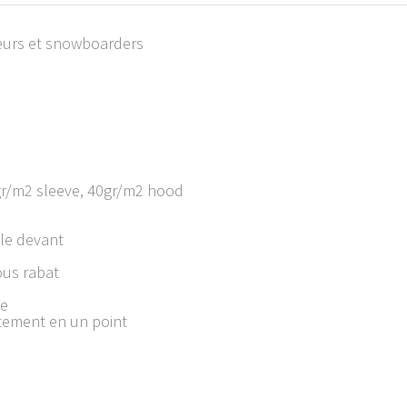
ieurs et snowboarders
gr/m2 sleeve, 40gr/m2 hood
 le devant
ous rabat
ée
tement en un point