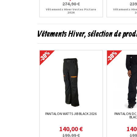
274,90 €
239
Vêtements Hiver Vestes Picture
Vêtements Hive
2026
2
Vêtements Hiver, sélection de prod
PANTALON WATTS JIB BLACK 2026
PANTALON DC
BLAC
140,00 €
140
199,99 €
199