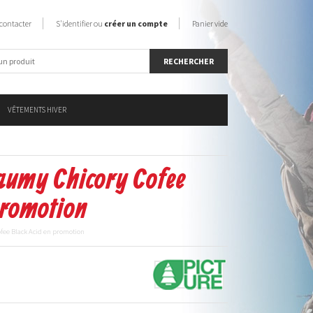
contacter
S'identifier ou
créer un compte
Panier vide
VÊTEMENTS HIVER
Daumy Chicory Cofee
promotion
ofee Black Acid en promotion