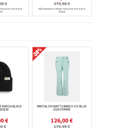
00 €
379,90 €
 Vestes Picture
Vêtements Hiver Vestes Picture
26
2026
E MAYOA BLACK
PANTALON WATTS BARDO ICE BLUE
NISEXE
2026 FEMME
00 €
126,00 €
0 €
179,99 €